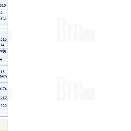
2010
10
natu
 2015
014
ncję
we
015
Rady
017r.
 2020
 2020