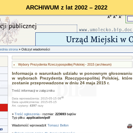
ARCHIWUM z lat 2002 – 2022
0
+
-
A
A
A
ednia strona
» Odczyt wiadomości
Wybory Prezydenta Rzeczypospolitej Polskiej - 2015 (archiwum)
Informacja o warunkach udziału w ponownym głosowaniu
w wyborach Prezydenta Rzeczypospolitej Polskiej, które
zostanie przeprowadzone w dniu 24 maja 2015 r.
Treść informacji w załączniku
48
Data wprowadzenia: 2015-05-15 08
Data upublicznienia: 2015-05-15
Art. czytany:
4397
razy
»
Treść ogłoszenia
- rozmiar:
223693
bajtów
Typ pliku:
application/pdf
Wiadomość wprowadził:
Tomasz Bellon
go