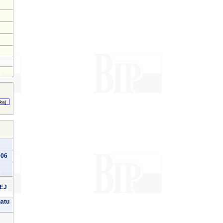
006
EJ
natu