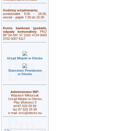
Godziny urzędowania:
poniedziałek 8.00 - 16.00,
wtorek - piątek 7:30 do 15:30
Konto bankowe (podatki,
odpady komunalne):
PKO
BP SA NR: 57 1020 4724 0000
3702 0007 6117
Urząd Miejski w Olecku
Starostwo Powiatowe
w Olecku
Administrator BIP:
Wojciech Wiktorzak
Urząd Miejski w Olecku
Plac Wolności 3
tel:87-520 09 69
fax:87-520 25 58
e-mail:
orn1@olecko.eu