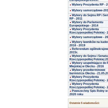
Europejskiego-2009r.
Wybory Prezydenta RP - 
Wybory samorządowe-20
Wybory do Sejmu RP i Se
RP - 2011
Wybory do Parlamentu
Europejskiego - 2014
Wybory Prezydenta
Rzeczypospolitej Polskiej -
Wybory samorządowe - 2
Wybory ławników na kade
2016 - 2019
Referendum ogólnokrajo
2015r.
Wybory do Sejmu i Senatu
Rzeczypospolitej Polskiej 2
Wybory uzupełniające do 
Miejskiej w Olecku - 2016
Wybory przedterminowe
burmistrza Olecka - 21.05.2
Wybory Prezydenta
Rzeczypospolitej Polskiej -
Wybory Prezydenta
Rzeczypospolitej Polskiej -
Powszechny Spis Rolny w
2020 roku
Ostatnie 5 wiadomości: