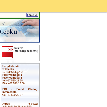
Urząd Miejski
w Olecku
19-400 OLECKO
Plac Wolności 1
Plac Wolności 3
tel.
+87 520 21 68
FAX
+87 520 25 58
POI - Punkt Obsługi
Interesanta
tel.
+87 520 20 67
Adres e-puap:
/c6tc9p6k8p/SkrytkaESP