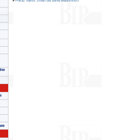
»
Pokaż rejestr zmian dla danej wiadomości
lne
H
owe