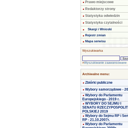
Prawo miejscowe
Redaktorzy strony
Statystyka odwiedzin
Statystyka czytalności
Skargi i Wnioski
Rejestr zmian
Mapa serwisu
Wyszukiwarka
»
Wyszukiwanie zaawansowane
Archiwalne menu:
Zbiórki publiczne
Wybory samorządowe - 2
Wybory do Parlamentu
Europejskiego - 2019 r.
WYBORY DO SEJMU I
SENATU RZECZYPOSPOLIT
POLSKIEJ 2019
Wybory do Sejmu RP i Se
RP - 21.10.2007r.
Wybory do Parlamentu