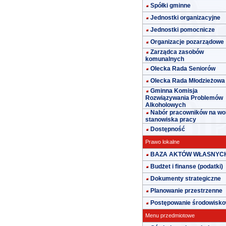
Spółki gminne
Jednostki organizacyjne
Jednostki pomocnicze
Organizacje pozarządowe
Zarządca zasobów
komunalnych
Olecka Rada Seniorów
Olecka Rada Młodzieżowa
Gminna Komisja
Rozwiązywania Problemów
Alkoholowych
Nabór pracowników na wo
stanowiska pracy
Dostępność
Prawo lokalne
BAZA AKTÓW WŁASNYC
Budżet i finanse (podatki)
Dokumenty strategiczne
Planowanie przestrzenne
Postępowanie środowisk
Menu przedmiotowe