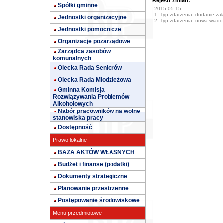
Rejestr zmian:
Spółki gminne
2015-05-15
1. Typ zdarzenia: dodanie załą
Jednostki organizacyjne
2. Typ zdarzenia: nowa wiad
Jednostki pomocnicze
Organizacje pozarządowe
Zarządca zasobów
komunalnych
Olecka Rada Seniorów
Olecka Rada Młodzieżowa
Gminna Komisja
Rozwiązywania Problemów
Alkoholowych
Nabór pracowników na wolne
stanowiska pracy
Dostępność
Prawo lokalne
BAZA AKTÓW WŁASNYCH
Budżet i finanse (podatki)
Dokumenty strategiczne
Planowanie przestrzenne
Postępowanie środowiskowe
Menu przedmiotowe