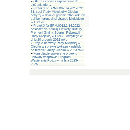
»
Oferta cenowa i zaproszenie do
złożenia oferty
»
Protokół nr BRM.0002.14.202.2022
61. sesji Rady Miejskiej w Olecku
odbytej w dniu 29 grudnia 2022 roku w
sali konferencyjnej Urzędu Miejskiego
w Olecku
»
Protokół Nr BRM.0012.1.14.2022
posiedzenia Komisji Oświaty, Kultury,
Promocji Gminy, Sportu i Rekreacji
Rady Miejskiej w Olecku odbytego w
dniu 20 grudnia 2022 roku
»
Projekt uchwały Rady Miejskiej w
Olecku w sprawie wykazu kąpielisk
na terenie Gminy Olecko w 2023 roku
»
Konsultacje społeczne projektu
uchwały w sprawie Programu
Wspierania Rodziny na lata 2023-
2025