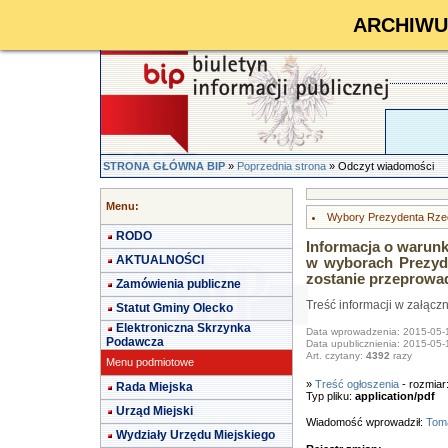
ARCHIWUM 
STRONA GŁÓWNA BIP
»
Poprzednia strona
» Odczyt wiadomości
Menu:
Wybory Prezydenta Rzecz
RODO
Informacja o warun
AKTUALNOŚCI
w wyborach Prezyde
zostanie przeprowad
Zamówienia publiczne
Treść informacji w załącz
Statut Gminy Olecko
Elektroniczna Skrzynka
Data wprowadzenia: 2015-05-
Podawcza
Data upublicznienia: 2015-05-
Art. czytany:
4392
razy
Menu podmiotowe
»
Treść ogłoszenia
- rozmiar
Rada Miejska
Typ pliku:
application/pdf
Urząd Miejski
Wiadomość wprowadził:
Toma
Wydziały Urzędu Miejskiego