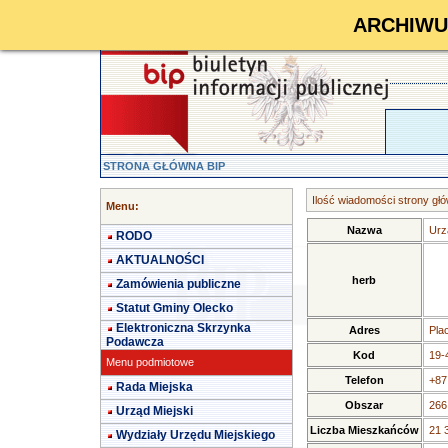
ARCHIWUM 
STRONA GŁÓWNA BIP
Ilość wiadomości strony głó
Menu:
Nazwa
Urz
RODO
AKTUALNOŚCI
herb
Zamówienia publiczne
Statut Gminy Olecko
Elektroniczna Skrzynka
Adres
Pla
Podawcza
Kod
19-
Menu podmiotowe
Telefon
+87
Rada Miejska
Obszar
266
Urząd Miejski
Liczba Mieszkańców
21 
Wydziały Urzędu Miejskiego