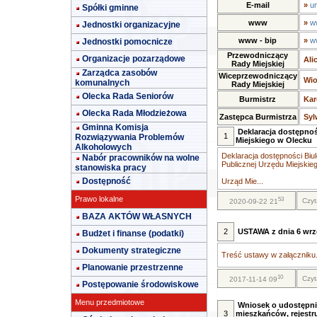
E-mail
»
u
Spółki gminne
www
»
w
Jednostki organizacyjne
www - bip
»
w
Jednostki pomocnicze
Przewodniczący
Organizacje pozarządowe
Ali
Rady Miejskiej
Zarządca zasobów
Wiceprzewodniczący
Wio
komunalnych
Rady Miejskiej
Olecka Rada Seniorów
Burmistrz
Kar
Olecka Rada Młodzieżowa
Zastępca Burmistrza
Syl
Gminna Komisja
Deklaracja dostępnoś
1
Rozwiązywania Problemów
Miejskiego w Olecku
Alkoholowych
Deklaracja dostępności Biul
Nabór pracowników na wolne
Publicznej Urzędu Miejskie
stanowiska pracy
Dostępność
Urząd Mie...
Prawo lokalne
53
Czyt
2020-09-22 21
BAZA AKTÓW WŁASNYCH
2
USTAWA z dnia 6 wrze
Budżet i finanse (podatki)
Dokumenty strategiczne
Treść ustawy w załączniku.
Planowanie przestrzenne
10
Czyt
2017-11-14 09
Postępowanie środowiskowe
Menu przedmiotowe
Wniosek o udostępni
3
mieszkańców, rejestr