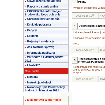
Oświadczenia majątkowe
PESEL
Raporty o stanie gminy
Wniosek do pobrania w załą
EKOPORTAL-Informacje o
środowisku i jego ochronie
58
Czyt
2009-01-16 11
Sprzedaż nieruchomości
Druki do pobrania
4
Udostępnianie inform
Petycje
Udostępnienie informacji pu
Lobbing
Ponowne wykorzystanie info
Rejestry i ewidencje
Re...
Jak załatwić sprawę
57
Czyt
2006-06-28 08
Informacja publiczna
WYBORY SAMORZĄDOWE
Rozporządzenie z dni
5
2018
Informacji Publicznej
ŁAWNICY
Rozporządzenie Ministra Sp
z dnia 18 stycznia 2007 r.
Menu ogólne
w spra...
Kontakt
30
Czyt
2007-06-20 08
Instrukcja obsługi
Narodowy Spis Powszechny
Ludności i Mieszkań 2021
Moja sprawa w internecie