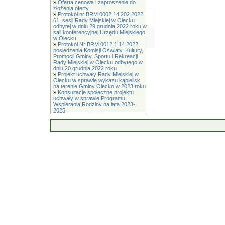
»
Oferta cenowa i zaproszenie do
złożenia oferty
»
Protokół nr BRM.0002.14.202.2022
61. sesji Rady Miejskiej w Olecku
odbytej w dniu 29 grudnia 2022 roku w
sali konferencyjnej Urzędu Miejskiego
w Olecku
»
Protokół Nr BRM.0012.1.14.2022
posiedzenia Komisji Oświaty, Kultury,
Promocji Gminy, Sportu i Rekreacji
Rady Miejskiej w Olecku odbytego w
dniu 20 grudnia 2022 roku
»
Projekt uchwały Rady Miejskiej w
Olecku w sprawie wykazu kąpielisk
na terenie Gminy Olecko w 2023 roku
»
Konsultacje społeczne projektu
uchwały w sprawie Programu
Wspierania Rodziny na lata 2023-
2025