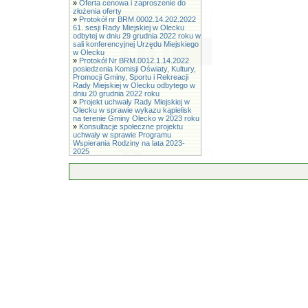
»
Oferta cenowa i zaproszenie do
złożenia oferty
»
Protokół nr BRM.0002.14.202.2022
61. sesji Rady Miejskiej w Olecku
odbytej w dniu 29 grudnia 2022 roku w
sali konferencyjnej Urzędu Miejskiego
w Olecku
»
Protokół Nr BRM.0012.1.14.2022
posiedzenia Komisji Oświaty, Kultury,
Promocji Gminy, Sportu i Rekreacji
Rady Miejskiej w Olecku odbytego w
dniu 20 grudnia 2022 roku
»
Projekt uchwały Rady Miejskiej w
Olecku w sprawie wykazu kąpielisk
na terenie Gminy Olecko w 2023 roku
»
Konsultacje społeczne projektu
uchwały w sprawie Programu
Wspierania Rodziny na lata 2023-
2025