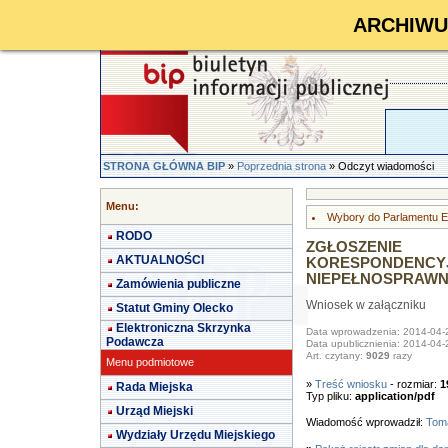
ARCHIWUM 
STRONA GŁÓWNA BIP
»
Poprzednia strona
» Odczyt wiadomości
Menu:
Wybory do Parlamentu E
RODO
ZGŁOSZENIE
AKTUALNOŚCI
KORESPONDEN
NIEPEŁNOSPRAW
Zamówienia publiczne
Wniosek w załączniku
Statut Gminy Olecko
Elektroniczna Skrzynka
Data wprowadzenia: 2014-04-
Podawcza
Data upublicznienia: 2014-04-
Art. czytany:
9029
razy
Menu podmiotowe
»
Treść wniosku
- rozmiar:
1
Rada Miejska
Typ pliku:
application/pdf
Urząd Miejski
Wiadomość wprowadził:
Toma
Wydziały Urzędu Miejskiego