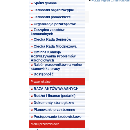
»
Pokaż rejestr zmian dla da
Spółki gminne
Jednostki organizacyjne
Jednostki pomocnicze
Organizacje pozarządowe
Zarządca zasobów
komunalnych
Olecka Rada Seniorów
Olecka Rada Młodzieżowa
Gminna Komisja
Rozwiązywania Problemów
Alkoholowych
Nabór pracowników na wolne
stanowiska pracy
Dostępność
Prawo lokalne
BAZA AKTÓW WŁASNYCH
Budżet i finanse (podatki)
Dokumenty strategiczne
Planowanie przestrzenne
Postępowanie środowiskowe
Menu przedmiotowe