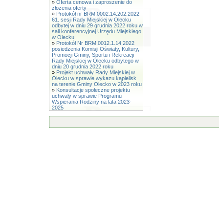
»
Oferta cenowa i zaproszenie do
złożenia oferty
»
Protokół nr BRM.0002.14.202.2022
61. sesji Rady Miejskiej w Olecku
odbytej w dniu 29 grudnia 2022 roku w
sali konferencyjnej Urzędu Miejskiego
w Olecku
»
Protokół Nr BRM.0012.1.14.2022
posiedzenia Komisji Oświaty, Kultury,
Promocji Gminy, Sportu i Rekreacji
Rady Miejskiej w Olecku odbytego w
dniu 20 grudnia 2022 roku
»
Projekt uchwały Rady Miejskiej w
Olecku w sprawie wykazu kąpielisk
na terenie Gminy Olecko w 2023 roku
»
Konsultacje społeczne projektu
uchwały w sprawie Programu
Wspierania Rodziny na lata 2023-
2025