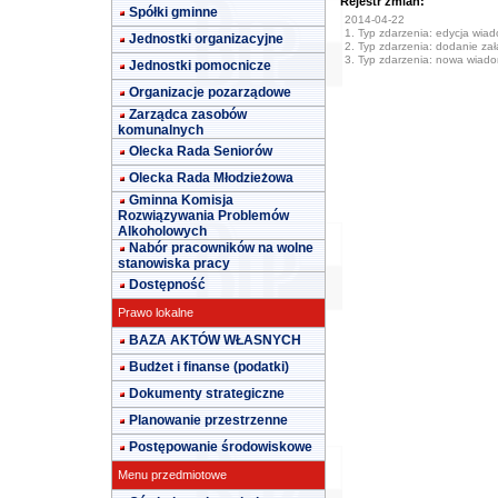
Rejestr zmian:
Spółki gminne
2014-04-22
1. Typ zdarzenia: edycja wia
Jednostki organizacyjne
2. Typ zdarzenia: dodanie załą
3. Typ zdarzenia: nowa wiad
Jednostki pomocnicze
Organizacje pozarządowe
Zarządca zasobów
komunalnych
Olecka Rada Seniorów
Olecka Rada Młodzieżowa
Gminna Komisja
Rozwiązywania Problemów
Alkoholowych
Nabór pracowników na wolne
stanowiska pracy
Dostępność
Prawo lokalne
BAZA AKTÓW WŁASNYCH
Budżet i finanse (podatki)
Dokumenty strategiczne
Planowanie przestrzenne
Postępowanie środowiskowe
Menu przedmiotowe