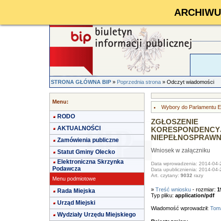
ARCHIWUM 
STRONA GŁÓWNA BIP
»
Poprzednia strona
» Odczyt wiadomości
Menu:
Wybory do Parlamentu E
RODO
ZGŁOSZENIE
AKTUALNOŚCI
KORESPONDEN
NIEPEŁNOSPRAW
Zamówienia publiczne
Wniosek w załączniku
Statut Gminy Olecko
Elektroniczna Skrzynka
Data wprowadzenia: 2014-04-
Podawcza
Data upublicznienia: 2014-04-
Art. czytany:
9032
razy
Menu podmiotowe
»
Treść wniosku
- rozmiar:
1
Rada Miejska
Typ pliku:
application/pdf
Urząd Miejski
Wiadomość wprowadził:
Toma
Wydziały Urzędu Miejskiego