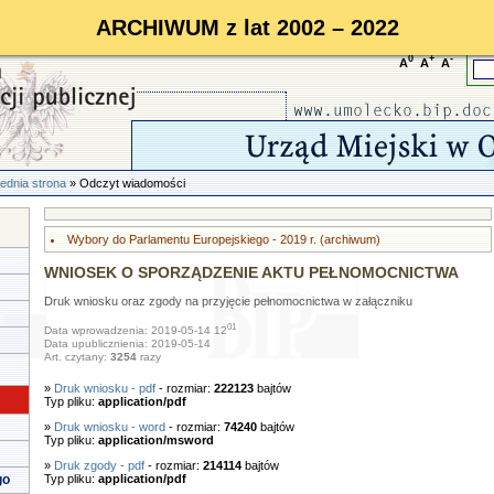
ARCHIWUM z lat 2002 – 2022
0
+
-
A
A
A
ednia strona
» Odczyt wiadomości
Wybory do Parlamentu Europejskiego - 2019 r. (archiwum)
WNIOSEK O SPORZĄDZENIE AKTU PEŁNOMOCNICTWA
Druk wniosku oraz zgody na przyjęcie pełnomocnictwa w załączniku
01
Data wprowadzenia: 2019-05-14 12
Data upublicznienia: 2019-05-14
Art. czytany:
3254
razy
»
Druk wniosku - pdf
- rozmiar:
222123
bajtów
Typ pliku:
application/pdf
»
Druk wniosku - word
- rozmiar:
74240
bajtów
Typ pliku:
application/msword
»
Druk zgody - pdf
- rozmiar:
214114
bajtów
go
Typ pliku:
application/pdf