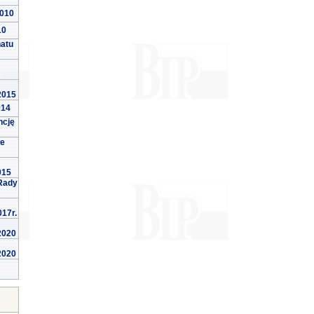
2010
10
natu
 2015
014
ncję
we
015
Rady
017r.
 2020
 2020