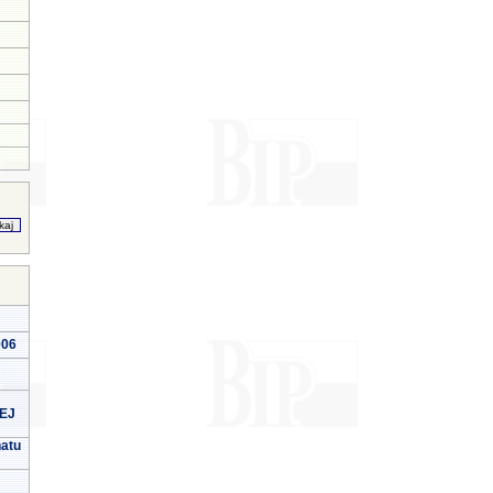
006
EJ
natu