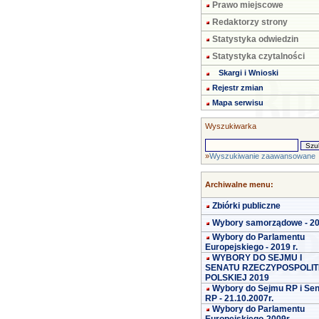
Prawo miejscowe
Redaktorzy strony
Statystyka odwiedzin
Statystyka czytalności
Skargi i Wnioski
Rejestr zmian
Mapa serwisu
Wyszukiwarka
»
Wyszukiwanie zaawansowane
Archiwalne menu:
Zbiórki publiczne
Wybory samorządowe - 2
Wybory do Parlamentu
Europejskiego - 2019 r.
WYBORY DO SEJMU I
SENATU RZECZYPOSPOLIT
POLSKIEJ 2019
Wybory do Sejmu RP i Se
RP - 21.10.2007r.
Wybory do Parlamentu