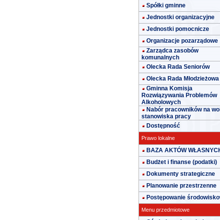
Spółki gminne
Jednostki organizacyjne
Jednostki pomocnicze
Organizacje pozarządowe
Zarządca zasobów
komunalnych
Olecka Rada Seniorów
Olecka Rada Młodzieżowa
Gminna Komisja
Rozwiązywania Problemów
Alkoholowych
Nabór pracowników na wo
stanowiska pracy
Dostępność
Prawo lokalne
BAZA AKTÓW WŁASNYC
Budżet i finanse (podatki)
Dokumenty strategiczne
Planowanie przestrzenne
Postępowanie środowisk
Menu przedmiotowe