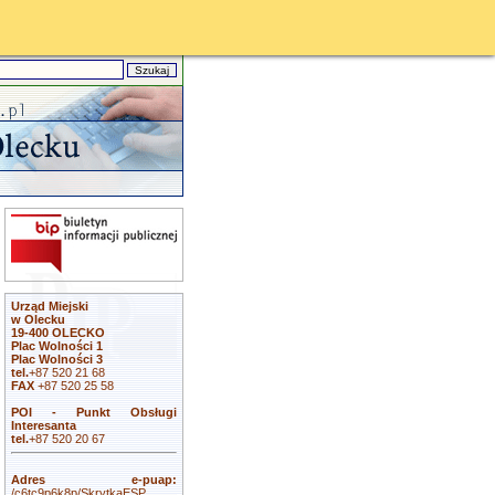
Urząd Miejski
w Olecku
19-400 OLECKO
Plac Wolności 1
Plac Wolności 3
tel.
+87 520 21 68
FAX
+87 520 25 58
POI - Punkt Obsługi
Interesanta
tel.
+87 520 20 67
Adres e-puap:
/c6tc9p6k8p/SkrytkaESP