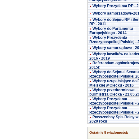
Europejskiego-2009r.
Wybory Prezydenta RP - 
Wybory samorządowe-20
Wybory do Sejmu RP i Se
RP - 2011
Wybory do Parlamentu
Europejskiego - 2014
Wybory Prezydenta
Rzeczypospolitej Polskiej -
Wybory samorządowe - 2
Wybory ławników na kade
2016 - 2019
Referendum ogólnokrajo
2015r.
Wybory do Sejmu i Senatu
Rzeczypospolitej Polskiej 2
Wybory uzupełniające do 
Miejskiej w Olecku - 2016
Wybory przedterminowe
burmistrza Olecka - 21.05.2
Wybory Prezydenta
Rzeczypospolitej Polskiej -
Wybory Prezydenta
Rzeczypospolitej Polskiej -
Powszechny Spis Rolny w
2020 roku
Ostatnie 5 wiadomości: