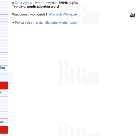
»
Druk zgody - word
- rozmiar:
66048
bajtów
Typ pliku:
application/msword
Wiadomość wprowadził:
Wojciech Wiktorzak
»
Pokaż rejestr zmian dla danej wiadomości
lne
H
owe