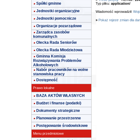
Spółki gminne
Typ pliku:
application/
Jednostki organizacyjne
Wiadomość wprowadził:
Wojc
Jednostki pomocnicze
»
Pokaż rejestr zmian dla da
Organizacje pozarządowe
Zarządca zasobów
komunalnych
Olecka Rada Seniorów
Olecka Rada Młodzieżowa
Gminna Komisja
Rozwiązywania Problemów
Alkoholowych
Nabór pracowników na wolne
stanowiska pracy
Dostępność
Prawo lokalne
BAZA AKTÓW WŁASNYCH
Budżet i finanse (podatki)
Dokumenty strategiczne
Planowanie przestrzenne
Postępowanie środowiskowe
Menu przedmiotowe