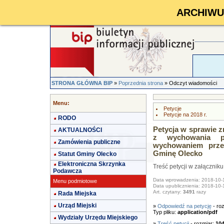
ARCHIWUM 
STRONA GŁÓWNA BIP
»
Poprzednia strona
» Odczyt wiadomości
Menu:
Petycje
Petycje na 2018 r.
RODO
Petycja w sprawie z
AKTUALNOŚCI
z wychowania pr
Zamówienia publiczne
wychowaniem prze
Gminę Olecko
Statut Gminy Olecko
Elektroniczna Skrzynka
Treść petycji w załączniku
Podawcza
Data wprowadzenia: 2018-10-
Menu podmiotowe
Data upublicznienia: 2018-10-
Art. czytany:
3491
razy
Rada Miejska
Urząd Miejski
»
Odpowiedź na petycję
- ro
Typ pliku:
application/pdf
Wydziały Urzędu Miejskiego
»
Treść petycji
- rozmiar:
10