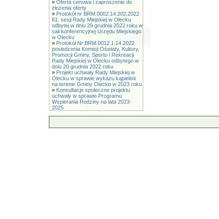
»
Oferta cenowa i zaproszenie do
złożenia oferty
»
Protokół nr BRM.0002.14.202.2022
61. sesji Rady Miejskiej w Olecku
odbytej w dniu 29 grudnia 2022 roku w
sali konferencyjnej Urzędu Miejskiego
w Olecku
»
Protokół Nr BRM.0012.1.14.2022
posiedzenia Komisji Oświaty, Kultury,
Promocji Gminy, Sportu i Rekreacji
Rady Miejskiej w Olecku odbytego w
dniu 20 grudnia 2022 roku
»
Projekt uchwały Rady Miejskiej w
Olecku w sprawie wykazu kąpielisk
na terenie Gminy Olecko w 2023 roku
»
Konsultacje społeczne projektu
uchwały w sprawie Programu
Wspierania Rodziny na lata 2023-
2025