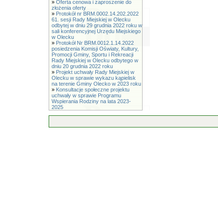
»
Oferta cenowa i zaproszenie do
złożenia oferty
»
Protokół nr BRM.0002.14.202.2022
61. sesji Rady Miejskiej w Olecku
odbytej w dniu 29 grudnia 2022 roku w
sali konferencyjnej Urzędu Miejskiego
w Olecku
»
Protokół Nr BRM.0012.1.14.2022
posiedzenia Komisji Oświaty, Kultury,
Promocji Gminy, Sportu i Rekreacji
Rady Miejskiej w Olecku odbytego w
dniu 20 grudnia 2022 roku
»
Projekt uchwały Rady Miejskiej w
Olecku w sprawie wykazu kąpielisk
na terenie Gminy Olecko w 2023 roku
»
Konsultacje społeczne projektu
uchwały w sprawie Programu
Wspierania Rodziny na lata 2023-
2025