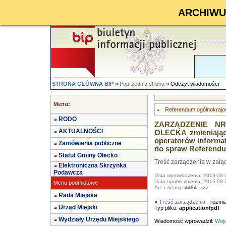
ARCHIWUM 
STRONA GŁÓWNA BIP
»
Poprzednia strona
» Odczyt wiadomości
Menu:
Referendum ogólnokrajo
RODO
ZARZĄDZENIE NR 
AKTUALNOŚCI
OLECKA zmieniając
operatorów informa
Zamówienia publiczne
do spraw Referendu
Statut Gminy Olecko
Treść zarządzenia w załą
Elektroniczna Skrzynka
Podawcza
Data wprowadzenia: 2015-08-
Data upublicznienia: 2015-08-
Menu podmiotowe
Art. czytany:
4484
razy
Rada Miejska
»
Treść zarządzenia
- rozmi
Urząd Miejski
Typ pliku:
application/pdf
Wydziały Urzędu Miejskiego
Wiadomość wprowadził:
Wojc