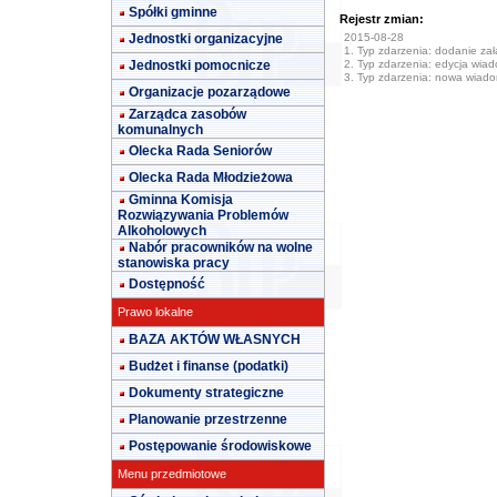
Spółki gminne
Rejestr zmian:
Jednostki organizacyjne
2015-08-28
1. Typ zdarzenia: dodanie załą
Jednostki pomocnicze
2. Typ zdarzenia: edycja wia
3. Typ zdarzenia: nowa wiad
Organizacje pozarządowe
Zarządca zasobów
komunalnych
Olecka Rada Seniorów
Olecka Rada Młodzieżowa
Gminna Komisja
Rozwiązywania Problemów
Alkoholowych
Nabór pracowników na wolne
stanowiska pracy
Dostępność
Prawo lokalne
BAZA AKTÓW WŁASNYCH
Budżet i finanse (podatki)
Dokumenty strategiczne
Planowanie przestrzenne
Postępowanie środowiskowe
Menu przedmiotowe