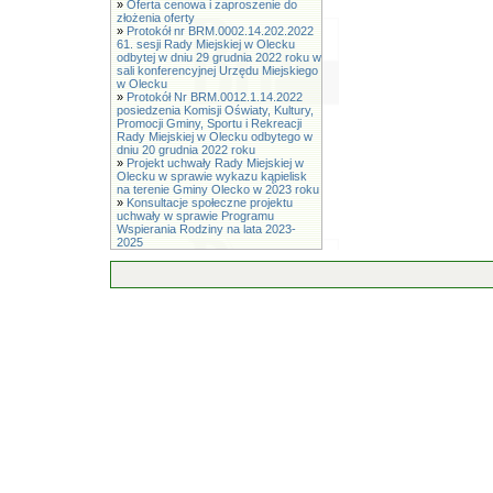
»
Oferta cenowa i zaproszenie do
złożenia oferty
»
Protokół nr BRM.0002.14.202.2022
61. sesji Rady Miejskiej w Olecku
odbytej w dniu 29 grudnia 2022 roku w
sali konferencyjnej Urzędu Miejskiego
w Olecku
»
Protokół Nr BRM.0012.1.14.2022
posiedzenia Komisji Oświaty, Kultury,
Promocji Gminy, Sportu i Rekreacji
Rady Miejskiej w Olecku odbytego w
dniu 20 grudnia 2022 roku
»
Projekt uchwały Rady Miejskiej w
Olecku w sprawie wykazu kąpielisk
na terenie Gminy Olecko w 2023 roku
»
Konsultacje społeczne projektu
uchwały w sprawie Programu
Wspierania Rodziny na lata 2023-
2025