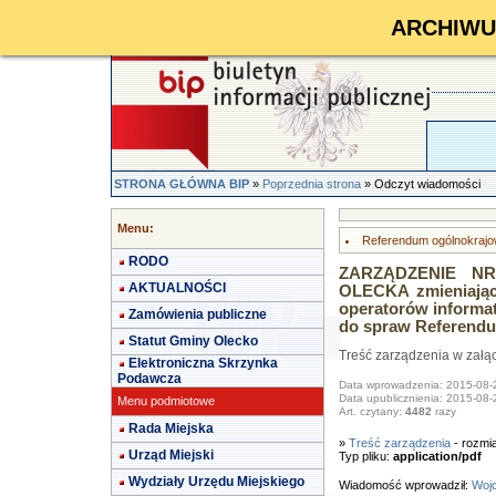
ARCHIWUM 
STRONA GŁÓWNA BIP
»
Poprzednia strona
» Odczyt wiadomości
Menu:
Referendum ogólnokrajo
RODO
ZARZĄDZENIE NR 
AKTUALNOŚCI
OLECKA zmieniając
operatorów informa
Zamówienia publiczne
do spraw Referendu
Statut Gminy Olecko
Treść zarządzenia w załą
Elektroniczna Skrzynka
Podawcza
Data wprowadzenia: 2015-08-
Data upublicznienia: 2015-08-
Menu podmiotowe
Art. czytany:
4482
razy
Rada Miejska
»
Treść zarządzenia
- rozmi
Urząd Miejski
Typ pliku:
application/pdf
Wydziały Urzędu Miejskiego
Wiadomość wprowadził:
Wojc