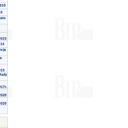
2010
10
natu
 2015
014
ncję
we
015
Rady
017r.
 2020
 2020