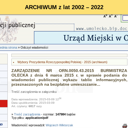
ARCHIWUM z lat 2002 – 2022
0
+
-
A
A
A
ednia strona
» Odczyt wiadomości
Wybory Prezydenta Rzeczypospolitej Polskiej - 2015 (archiwum)
ZARZĄDZENIE NR ORN.0050.43.2015 BURMISTRZA
OLECKA z dnia 6 marca 2015 r. w sprawie podania do
wiadomości publicznej wykazu tablic informacyjnych,
przeznaczonych na bezpłatne umieszczanie...
Treść zarządzenia w załączniku
24
Data wprowadzenia: 2015-03-09 12
Data upublicznienia: 2015-03-09
Art. czytany:
6817
razy
»
Treść zarządzenia
- rozmiar:
147984
bajtów
Typ pliku:
application/pdf
go
Wiadomość wprowadził:
Wojciech Wiktorzak