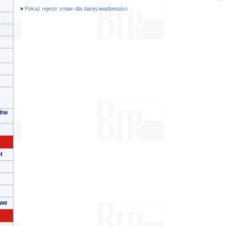
»
Pokaż rejestr zmian dla danej wiadomości
lne
H
owe