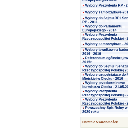
Europejskiego-2009r.
Wybory Prezydenta RP - 
Wybory samorządowe-20
Wybory do Sejmu RP i Se
RP - 2011
Wybory do Parlamentu
Europejskiego - 2014
Wybory Prezydenta
Rzeczypospolitej Polskiej -
Wybory samorządowe - 2
Wybory ławników na kade
2016 - 2019
Referendum ogólnokrajo
2015r.
Wybory do Sejmu i Senatu
Rzeczypospolitej Polskiej 2
Wybory uzupełniające do 
Miejskiej w Olecku - 2016
Wybory przedterminowe
burmistrza Olecka - 21.05.2
Wybory Prezydenta
Rzeczypospolitej Polskiej -
Wybory Prezydenta
Rzeczypospolitej Polskiej -
Powszechny Spis Rolny w
2020 roku
Ostatnie 5 wiadomości: