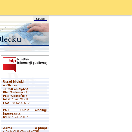
Urząd Miejski
w Olecku
19-400 OLECKO
Plac Wolności 1
Plac Wolności 3
tel.
+87 520 21 68
FAX
+87 520 25 58
POI - Punkt Obsługi
Interesanta
tel.
+87 520 20 67
Adres e-puap:
/c6tc9p6k8p/SkrytkaESP