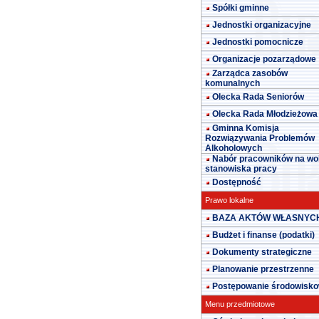
Spółki gminne
Jednostki organizacyjne
Jednostki pomocnicze
Organizacje pozarządowe
Zarządca zasobów
komunalnych
Olecka Rada Seniorów
Olecka Rada Młodzieżowa
Gminna Komisja
Rozwiązywania Problemów
Alkoholowych
Nabór pracowników na wo
stanowiska pracy
Dostępność
Prawo lokalne
BAZA AKTÓW WŁASNYC
Budżet i finanse (podatki)
Dokumenty strategiczne
Planowanie przestrzenne
Postępowanie środowisk
Menu przedmiotowe