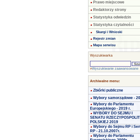
Prawo miejscowe
Redaktorzy strony
Statystyka odwiedzin
Statystyka czytalności
Skargi i Wnioski
Rejestr zmian
Mapa serwisu
Wyszukiwarka
»
Wyszukiwanie zaawansowane
Archiwalne menu:
Zbiórki publiczne
Wybory samorządowe - 2
Wybory do Parlamentu
Europejskiego - 2019 r.
WYBORY DO SEJMU I
SENATU RZECZYPOSPOLIT
POLSKIEJ 2019
Wybory do Sejmu RP i Se
RP - 21.10.2007r.
Wybory do Parlamentu