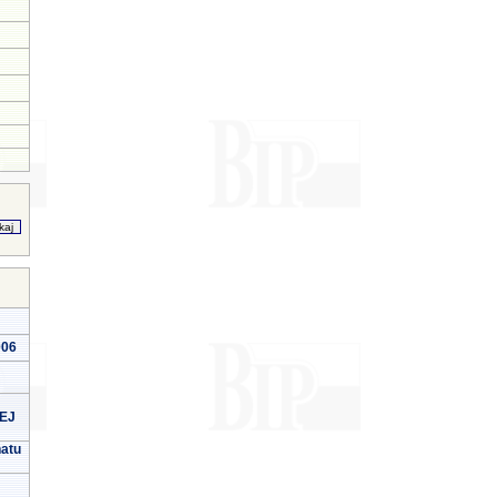
006
EJ
natu