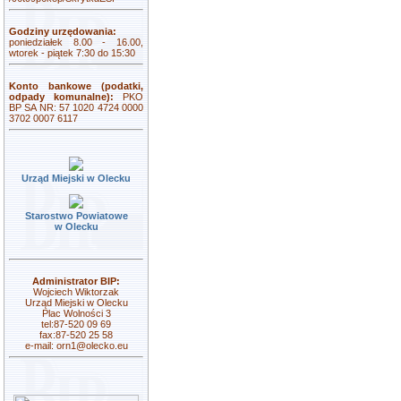
Godziny urzędowania:
poniedziałek 8.00 - 16.00,
wtorek - piątek 7:30 do 15:30
Konto bankowe (podatki,
odpady komunalne):
PKO
BP SA NR: 57 1020 4724 0000
3702 0007 6117
Urząd Miejski w Olecku
Starostwo Powiatowe
w Olecku
Administrator BIP:
Wojciech Wiktorzak
Urząd Miejski w Olecku
Plac Wolności 3
tel:87-520 09 69
fax:87-520 25 58
e-mail:
orn1@olecko.eu