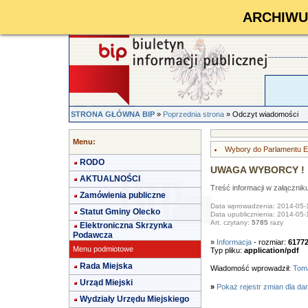
ARCHIWUM 
STRONA GŁÓWNA BIP
»
Poprzednia strona
» Odczyt wiadomości
Menu:
Wybory do Parlamentu E
RODO
UWAGA WYBORCY !
AKTUALNOŚCI
Treść informacji w załącznik
Zamówienia publiczne
Data wprowadzenia: 2014-05-
Statut Gminy Olecko
Data upublicznienia: 2014-05-
Art. czytany:
5785
razy
Elektroniczna Skrzynka
Podawcza
»
Informacja
- rozmiar:
6177
Menu podmiotowe
Typ pliku:
application/pdf
Rada Miejska
Wiadomość wprowadził:
Toma
Urząd Miejski
»
Pokaż rejestr zmian dla da
Wydziały Urzędu Miejskiego