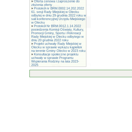
»
Oferta cenowa i zaproszenie do
złożenia oferty
»
Protokół nr BRM.0002.14.202.2022
61. sesji Rady Miejskiej w Olecku
odbytej w dniu 29 grudnia 2022 roku w
sali konferencyjnej Urzędu Miejskiego
w Olecku
»
Protokół Nr BRM.0012.1.14.2022
posiedzenia Komisji Oświaty, Kultury,
Promocji Gminy, Sportu i Rekreacji
Rady Miejskiej w Olecku odbytego w
dniu 20 grudnia 2022 roku
»
Projekt uchwały Rady Miejskiej w
Olecku w sprawie wykazu kąpielisk
na terenie Gminy Olecko w 2023 roku
»
Konsultacje społeczne projektu
uchwały w sprawie Programu
Wspierania Rodziny na lata 2023-
2025