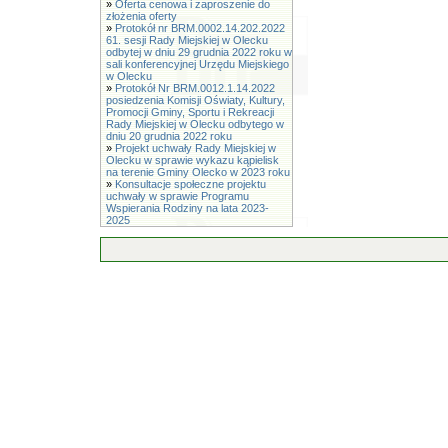
»
Oferta cenowa i zaproszenie do
złożenia oferty
»
Protokół nr BRM.0002.14.202.2022
61. sesji Rady Miejskiej w Olecku
odbytej w dniu 29 grudnia 2022 roku w
sali konferencyjnej Urzędu Miejskiego
w Olecku
»
Protokół Nr BRM.0012.1.14.2022
posiedzenia Komisji Oświaty, Kultury,
Promocji Gminy, Sportu i Rekreacji
Rady Miejskiej w Olecku odbytego w
dniu 20 grudnia 2022 roku
»
Projekt uchwały Rady Miejskiej w
Olecku w sprawie wykazu kąpielisk
na terenie Gminy Olecko w 2023 roku
»
Konsultacje społeczne projektu
uchwały w sprawie Programu
Wspierania Rodziny na lata 2023-
2025