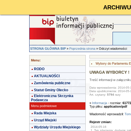
ARCHIWUM 
STRONA GŁÓWNA BIP
»
Poprzednia strona
» Odczyt wiadomości
Menu:
Wybory do Parlamentu E
RODO
UWAGA WYBORCY !
AKTUALNOŚCI
Treść informacji w załącznik
Zamówienia publiczne
Data wprowadzenia: 2014-05-
Statut Gminy Olecko
Data upublicznienia: 2014-05-
Art. czytany:
5794
razy
Elektroniczna Skrzynka
Podawcza
»
Informacja
- rozmiar:
6177
Menu podmiotowe
Typ pliku:
application/pdf
Rada Miejska
Wiadomość wprowadził:
Toma
Urząd Miejski
Rejestr zmian:
Wydziały Urzędu Miejskiego
2014-05-16
1. Typ zdarzenia: dodanie załą