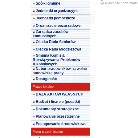
Spółki gminne
2. Typ zdarzenia: nowa wiad
Jednostki organizacyjne
Jednostki pomocnicze
Organizacje pozarządowe
Zarządca zasobów
komunalnych
Olecka Rada Seniorów
Olecka Rada Młodzieżowa
Gminna Komisja
Rozwiązywania Problemów
Alkoholowych
Nabór pracowników na wolne
stanowiska pracy
Dostępność
Prawo lokalne
BAZA AKTÓW WŁASNYCH
Budżet i finanse (podatki)
Dokumenty strategiczne
Planowanie przestrzenne
Postępowanie środowiskowe
Menu przedmiotowe