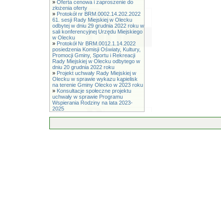
»
Oferta cenowa i zaproszenie do
złożenia oferty
»
Protokół nr BRM.0002.14.202.2022
61. sesji Rady Miejskiej w Olecku
odbytej w dniu 29 grudnia 2022 roku w
sali konferencyjnej Urzędu Miejskiego
w Olecku
»
Protokół Nr BRM.0012.1.14.2022
posiedzenia Komisji Oświaty, Kultury,
Promocji Gminy, Sportu i Rekreacji
Rady Miejskiej w Olecku odbytego w
dniu 20 grudnia 2022 roku
»
Projekt uchwały Rady Miejskiej w
Olecku w sprawie wykazu kąpielisk
na terenie Gminy Olecko w 2023 roku
»
Konsultacje społeczne projektu
uchwały w sprawie Programu
Wspierania Rodziny na lata 2023-
2025