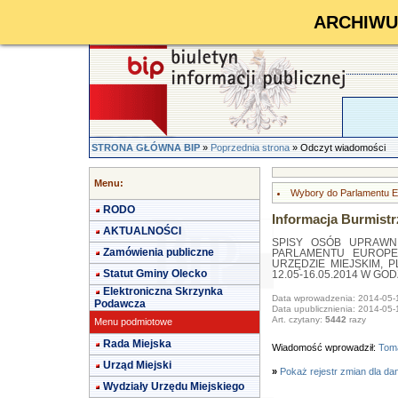
ARCHIWUM 
STRONA GŁÓWNA BIP
»
Poprzednia strona
» Odczyt wiadomości
Menu:
Wybory do Parlamentu E
RODO
Informacja Burmistr
AKTUALNOŚCI
SPISY OSÓB UPRAW
Zamówienia publiczne
PARLAMENTU EUROP
URZĘDZIE MIEJSKIM, 
Statut Gminy Olecko
12.05-16.05.2014 W GOD
Elektroniczna Skrzynka
Data wprowadzenia: 2014-05-
Podawcza
Data upublicznienia: 2014-05-
Art. czytany:
5442
razy
Menu podmiotowe
Rada Miejska
Wiadomość wprowadził:
Toma
Urząd Miejski
»
Pokaż rejestr zmian dla da
Wydziały Urzędu Miejskiego