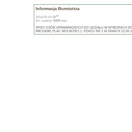
Informacja Burmistrza
49
2014-05-14 08
Art. czytany:
5433
razy
SPISY OSÓB UPRAWNIONYCH DO UDZIAŁU W WYBORACH D
MIEJSKIM, PLAC WOLNOŚCI 1, POKÓJ NR 2 W DNIACH 12.05-1