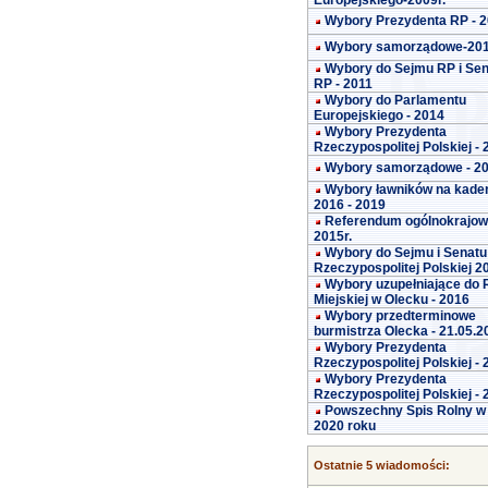
Europejskiego-2009r.
Wybory Prezydenta RP - 
Wybory samorządowe-20
Wybory do Sejmu RP i Se
RP - 2011
Wybory do Parlamentu
Europejskiego - 2014
Wybory Prezydenta
Rzeczypospolitej Polskiej -
Wybory samorządowe - 2
Wybory ławników na kade
2016 - 2019
Referendum ogólnokrajo
2015r.
Wybory do Sejmu i Senatu
Rzeczypospolitej Polskiej 2
Wybory uzupełniające do 
Miejskiej w Olecku - 2016
Wybory przedterminowe
burmistrza Olecka - 21.05.2
Wybory Prezydenta
Rzeczypospolitej Polskiej -
Wybory Prezydenta
Rzeczypospolitej Polskiej -
Powszechny Spis Rolny w
2020 roku
Ostatnie 5 wiadomości: