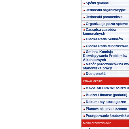
Spółki gminne
Jednostki organizacyjne
Jednostki pomocnicze
Organizacje pozarządowe
Zarządca zasobów
komunalnych
Olecka Rada Seniorów
Olecka Rada Młodzieżowa
Gminna Komisja
Rozwiązywania Problemów
Alkoholowych
Nabór pracowników na wo
stanowiska pracy
Dostępność
Prawo lokalne
BAZA AKTÓW WŁASNYC
Budżet i finanse (podatki)
Dokumenty strategiczne
Planowanie przestrzenne
Postępowanie środowisk
Menu przedmiotowe