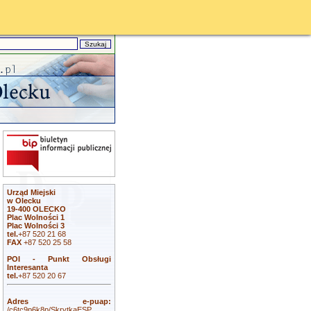
Urząd Miejski
w Olecku
19-400 OLECKO
Plac Wolności 1
Plac Wolności 3
tel.
+87 520 21 68
FAX
+87 520 25 58
POI - Punkt Obsługi
Interesanta
tel.
+87 520 20 67
Adres e-puap:
/c6tc9p6k8p/SkrytkaESP