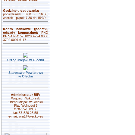
Godziny urzędowania:
poniedziałek 8.00 - 16.00,
wtorek - piątek 7:30 do 15:30
Konto bankowe (podatki,
odpady komunalne):
PKO
BP SA NR: 57 1020 4724 0000
3702 0007 6117
Urząd Miejski w Olecku
Starostwo Powiatowe
w Olecku
Administrator BIP:
Wojciech Wiktorzak
Urząd Miejski w Olecku
Plac Wolności 3
tel:87-520 09 69
fax:87-520 25 58
e-mail:
orn1@olecko.eu