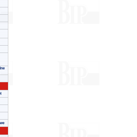
lne
H
owe