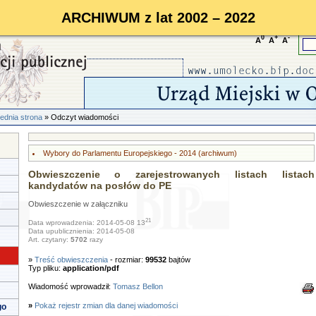
ARCHIWUM z lat 2002 – 2022
0
+
-
A
A
A
ednia strona
» Odczyt wiadomości
Wybory do Parlamentu Europejskiego - 2014 (archiwum)
Obwieszczenie o zarejestrowanych listach listach
kandydatów na posłów do PE
Obwieszczenie w załączniku
21
Data wprowadzenia: 2014-05-08 13
Data upublicznienia: 2014-05-08
Art. czytany:
5702
razy
»
Treść obwieszczenia
- rozmiar:
99532
bajtów
Typ pliku:
application/pdf
Wiadomość wprowadził:
Tomasz Bellon
»
Pokaż rejestr zmian dla danej wiadomości
go