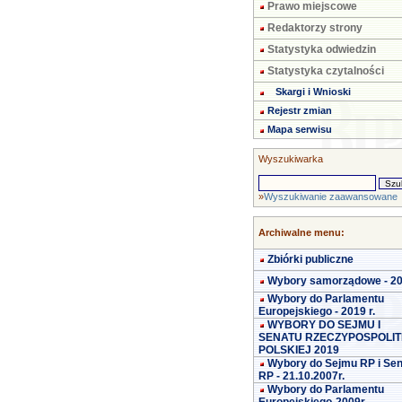
Prawo miejscowe
Redaktorzy strony
Statystyka odwiedzin
Statystyka czytalności
Skargi i Wnioski
Rejestr zmian
Mapa serwisu
Wyszukiwarka
»
Wyszukiwanie zaawansowane
Archiwalne menu:
Zbiórki publiczne
Wybory samorządowe - 2
Wybory do Parlamentu
Europejskiego - 2019 r.
WYBORY DO SEJMU I
SENATU RZECZYPOSPOLIT
POLSKIEJ 2019
Wybory do Sejmu RP i Se
RP - 21.10.2007r.
Wybory do Parlamentu