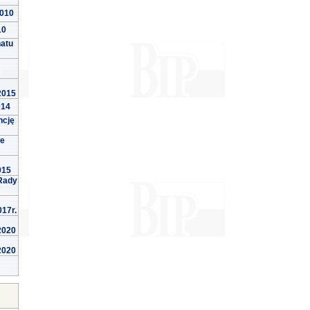
2010
10
natu
 2015
014
ncję
we
015
Rady
017r.
 2020
 2020