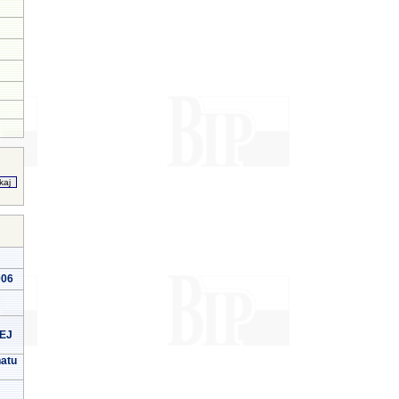
006
EJ
natu