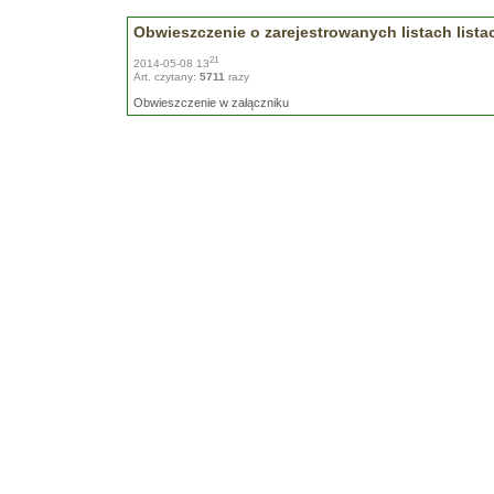
Obwieszczenie o zarejestrowanych listach lis
21
2014-05-08 13
Art. czytany:
5711
razy
Obwieszczenie w załączniku