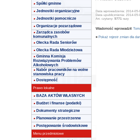
Spółki gminne
Jednostki organizacyjne
Data wprowadzenia: 2014-05-
Data upublicznienia: 2014-05-
Jednostki pomocnicze
Art. czytany:
5771
razy
Organizacje pozarządowe
Wiadomość wprowadził:
Toma
Zarządca zasobów
komunalnych
»
Pokaż rejestr zmian dla da
Olecka Rada Seniorów
Olecka Rada Młodzieżowa
Gminna Komisja
Rozwiązywania Problemów
Alkoholowych
Nabór pracowników na wolne
stanowiska pracy
Dostępność
Prawo lokalne
BAZA AKTÓW WŁASNYCH
Budżet i finanse (podatki)
Dokumenty strategiczne
Planowanie przestrzenne
Postępowanie środowiskowe
Menu przedmiotowe