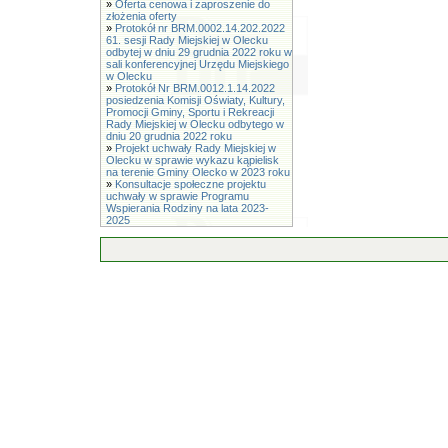
»
Oferta cenowa i zaproszenie do
złożenia oferty
»
Protokół nr BRM.0002.14.202.2022
61. sesji Rady Miejskiej w Olecku
odbytej w dniu 29 grudnia 2022 roku w
sali konferencyjnej Urzędu Miejskiego
w Olecku
»
Protokół Nr BRM.0012.1.14.2022
posiedzenia Komisji Oświaty, Kultury,
Promocji Gminy, Sportu i Rekreacji
Rady Miejskiej w Olecku odbytego w
dniu 20 grudnia 2022 roku
»
Projekt uchwały Rady Miejskiej w
Olecku w sprawie wykazu kąpielisk
na terenie Gminy Olecko w 2023 roku
»
Konsultacje społeczne projektu
uchwały w sprawie Programu
Wspierania Rodziny na lata 2023-
2025