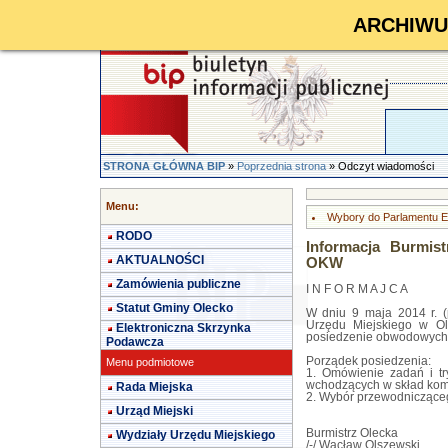
ARCHIWUM 
STRONA GŁÓWNA BIP
»
Poprzednia strona
» Odczyt wiadomości
Menu:
Wybory do Parlamentu E
RODO
Informacja Burmis
AKTUALNOŚCI
OKW
Zamówienia publiczne
I N F O R M A J C A
Statut Gminy Olecko
W dniu 9 maja 2014 r. (p
Urzędu Miejskiego w Ol
Elektroniczna Skrzynka
posiedzenie obwodowych 
Podawcza
Porządek posiedzenia:
Menu podmiotowe
1. Omówienie zadań i t
wchodzących w skład komi
Rada Miejska
2. Wybór przewodniczącego
Urząd Miejski
Burmistrz Olecka
Wydziały Urzędu Miejskiego
/-/ Wacław Olszewski