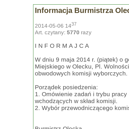
Informacja Burmistrza Ole
37
2014-05-06 14
Art. czytany:
5770
razy
I N F O R M A J C A
W dniu 9 maja 2014 r. (piątek) o 
Miejskiego w Olecku, Pl. Wolności
obwodowych komisji wyborczych.
Porządek posiedzenia:
1. Omówienie zadań i trybu pracy
wchodzących w skład komisji.
2. Wybór przewodniczącego komisj
Burmistrz Olecka