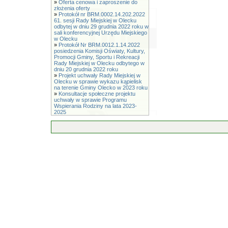
»
Oferta cenowa i zaproszenie do
złożenia oferty
»
Protokół nr BRM.0002.14.202.2022
61. sesji Rady Miejskiej w Olecku
odbytej w dniu 29 grudnia 2022 roku w
sali konferencyjnej Urzędu Miejskiego
w Olecku
»
Protokół Nr BRM.0012.1.14.2022
posiedzenia Komisji Oświaty, Kultury,
Promocji Gminy, Sportu i Rekreacji
Rady Miejskiej w Olecku odbytego w
dniu 20 grudnia 2022 roku
»
Projekt uchwały Rady Miejskiej w
Olecku w sprawie wykazu kąpielisk
na terenie Gminy Olecko w 2023 roku
»
Konsultacje społeczne projektu
uchwały w sprawie Programu
Wspierania Rodziny na lata 2023-
2025