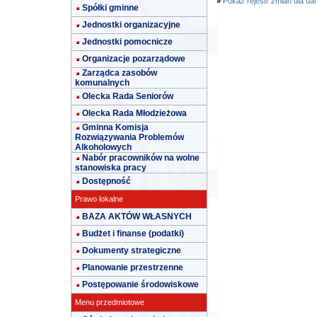
»
Pokaż rejestr zmian dla da
Spółki gminne
Jednostki organizacyjne
Jednostki pomocnicze
Organizacje pozarządowe
Zarządca zasobów
komunalnych
Olecka Rada Seniorów
Olecka Rada Młodzieżowa
Gminna Komisja
Rozwiązywania Problemów
Alkoholowych
Nabór pracowników na wolne
stanowiska pracy
Dostępność
Prawo lokalne
BAZA AKTÓW WŁASNYCH
Budżet i finanse (podatki)
Dokumenty strategiczne
Planowanie przestrzenne
Postępowanie środowiskowe
Menu przedmiotowe