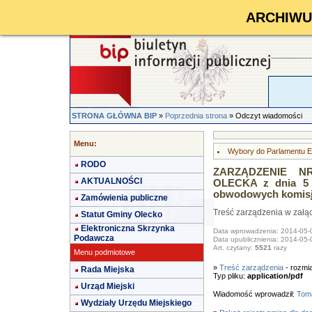
ARCHIWUM 
STRONA GŁÓWNA BIP
»
Poprzednia strona
» Odczyt wiadomości
Menu:
Wybory do Parlamentu E
RODO
ZARZĄDZENIE NR
AKTUALNOŚCI
OLECKA z dnia 5 
obwodowych komisj
Zamówienia publiczne
Treść zarządzenia w załą
Statut Gminy Olecko
Elektroniczna Skrzynka
Data wprowadzenia: 2014-05-
Podawcza
Data upublicznienia: 2014-05-
Art. czytany:
5521
razy
Menu podmiotowe
»
Treść zarządzenia
- rozmi
Rada Miejska
Typ pliku:
application/pdf
Urząd Miejski
Wiadomość wprowadził:
Toma
Wydziały Urzędu Miejskiego