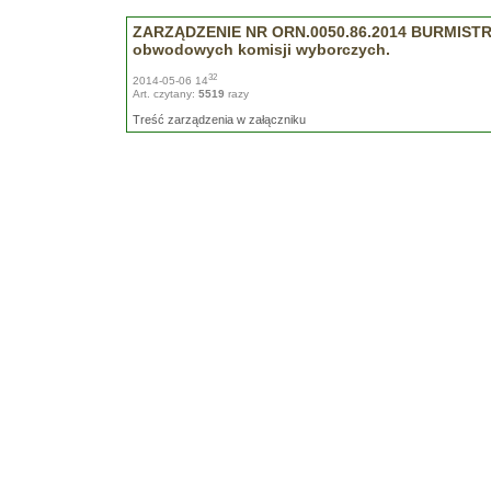
ZARZĄDZENIE NR ORN.0050.86.2014 BURMISTRZA
obwodowych komisji wyborczych.
32
2014-05-06 14
Art. czytany:
5519
razy
Treść zarządzenia w załączniku