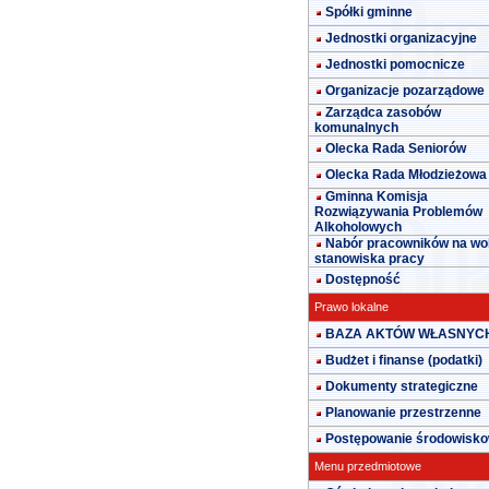
Spółki gminne
Jednostki organizacyjne
Jednostki pomocnicze
Organizacje pozarządowe
Zarządca zasobów
komunalnych
Olecka Rada Seniorów
Olecka Rada Młodzieżowa
Gminna Komisja
Rozwiązywania Problemów
Alkoholowych
Nabór pracowników na wo
stanowiska pracy
Dostępność
Prawo lokalne
BAZA AKTÓW WŁASNYC
Budżet i finanse (podatki)
Dokumenty strategiczne
Planowanie przestrzenne
Postępowanie środowisk
Menu przedmiotowe