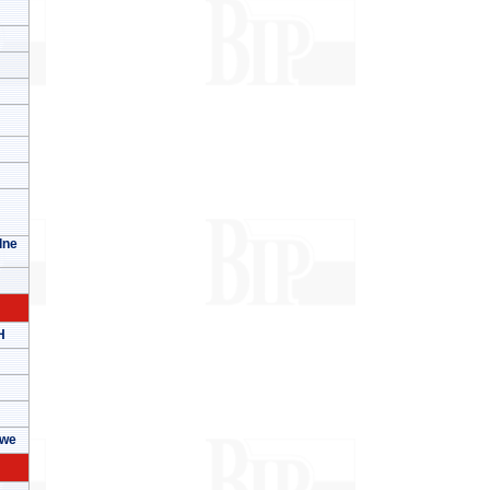
lne
H
owe