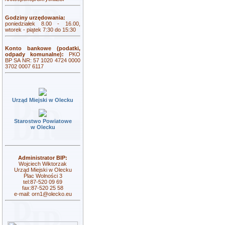
Godziny urzędowania:
poniedziałek 8.00 - 16.00,
wtorek - piątek 7:30 do 15:30
Konto bankowe (podatki,
odpady komunalne):
PKO
BP SA NR: 57 1020 4724 0000
3702 0007 6117
Urząd Miejski w Olecku
Starostwo Powiatowe
w Olecku
Administrator BIP:
Wojciech Wiktorzak
Urząd Miejski w Olecku
Plac Wolności 3
tel:87-520 09 69
fax:87-520 25 58
e-mail:
orn1@olecko.eu