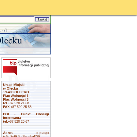
Urząd Miejski
w Olecku
19-400 OLECKO
Plac Wolności 1
Plac Wolności 3
tel.
+87 520 21 68
FAX
+87 520 25 58
POI - Punkt Obsługi
Interesanta
tel.
+87 520 20 67
Adres e-puap:
/c6tc9p6k8p/SkrytkaESP