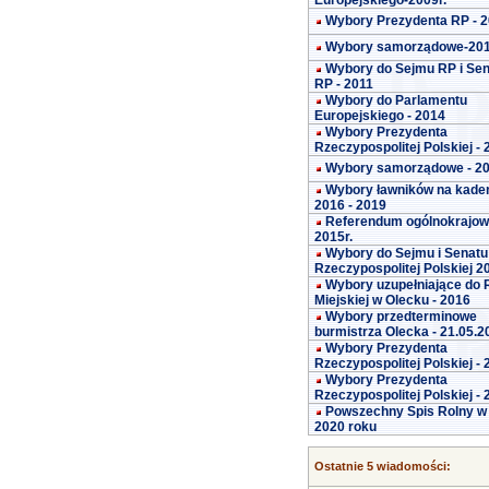
Europejskiego-2009r.
Wybory Prezydenta RP - 
Wybory samorządowe-20
Wybory do Sejmu RP i Se
RP - 2011
Wybory do Parlamentu
Europejskiego - 2014
Wybory Prezydenta
Rzeczypospolitej Polskiej -
Wybory samorządowe - 2
Wybory ławników na kade
2016 - 2019
Referendum ogólnokrajo
2015r.
Wybory do Sejmu i Senatu
Rzeczypospolitej Polskiej 2
Wybory uzupełniające do 
Miejskiej w Olecku - 2016
Wybory przedterminowe
burmistrza Olecka - 21.05.2
Wybory Prezydenta
Rzeczypospolitej Polskiej -
Wybory Prezydenta
Rzeczypospolitej Polskiej -
Powszechny Spis Rolny w
2020 roku
Ostatnie 5 wiadomości: