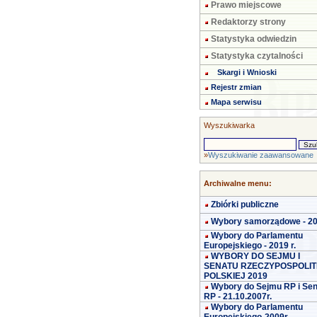
Prawo miejscowe
Redaktorzy strony
Statystyka odwiedzin
Statystyka czytalności
Skargi i Wnioski
Rejestr zmian
Mapa serwisu
Wyszukiwarka
»
Wyszukiwanie zaawansowane
Archiwalne menu:
Zbiórki publiczne
Wybory samorządowe - 2
Wybory do Parlamentu
Europejskiego - 2019 r.
WYBORY DO SEJMU I
SENATU RZECZYPOSPOLIT
POLSKIEJ 2019
Wybory do Sejmu RP i Se
RP - 21.10.2007r.
Wybory do Parlamentu