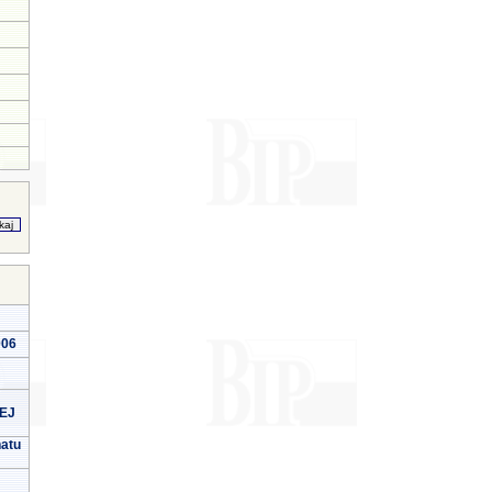
006
EJ
natu