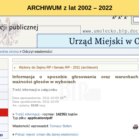
ARCHIWUM z lat 2002 – 2022
0
+
-
A
A
A
ednia strona
» Odczyt wiadomości
Wybory do Sejmu RP i Senatu RP - 2011 (archiwum)
Informacja o sposobie głosowania oraz warunkach
ważności głosów w wyborach
Treść informacji w załączniku
43
Data wprowadzenia: 2011-10-05 08
Data upublicznienia: 2011-10-05
Art. czytany:
8248
razy
»
Treść informacji
- rozmiar:
142351
bajtów
Typ pliku:
application/pdf
Wiadomość wprowadził:
Tomasz Bellon
»
Pokaż rejestr zmian dla danej wiadomości
go