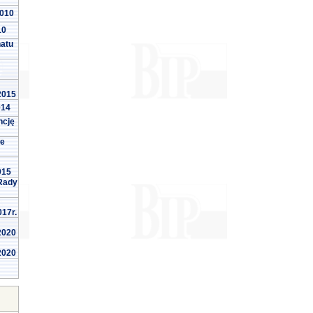
2010
10
natu
 2015
014
ncję
we
015
Rady
017r.
 2020
 2020