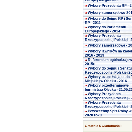
Europejskiego-2009r.
Wybory Prezydenta RP - 
Wybory samorządowe-20
Wybory do Sejmu RP i Se
RP - 2011
Wybory do Parlamentu
Europejskiego - 2014
Wybory Prezydenta
Rzeczypospolitej Polskiej -
Wybory samorządowe - 2
Wybory ławników na kade
2016 - 2019
Referendum ogólnokrajo
2015r.
Wybory do Sejmu i Senatu
Rzeczypospolitej Polskiej 2
Wybory uzupełniające do 
Miejskiej w Olecku - 2016
Wybory przedterminowe
burmistrza Olecka - 21.05.2
Wybory Prezydenta
Rzeczypospolitej Polskiej -
Wybory Prezydenta
Rzeczypospolitej Polskiej -
Powszechny Spis Rolny w
2020 roku
Ostatnie 5 wiadomości: