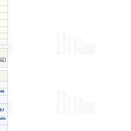
006
EJ
natu