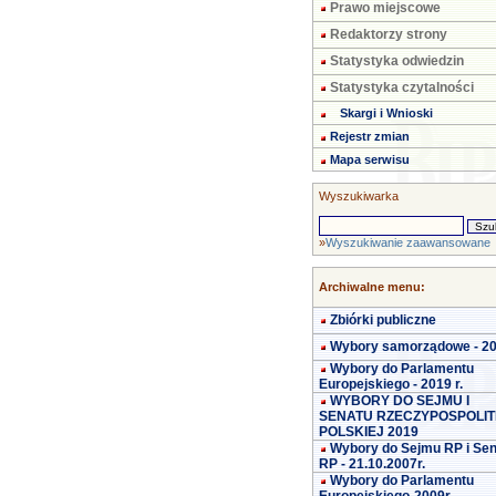
Prawo miejscowe
Redaktorzy strony
Statystyka odwiedzin
Statystyka czytalności
Skargi i Wnioski
Rejestr zmian
Mapa serwisu
Wyszukiwarka
»
Wyszukiwanie zaawansowane
Archiwalne menu:
Zbiórki publiczne
Wybory samorządowe - 2
Wybory do Parlamentu
Europejskiego - 2019 r.
WYBORY DO SEJMU I
SENATU RZECZYPOSPOLIT
POLSKIEJ 2019
Wybory do Sejmu RP i Se
RP - 21.10.2007r.
Wybory do Parlamentu