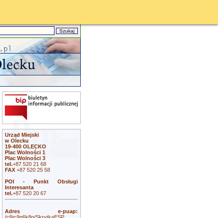
Urząd Miejski
w Olecku
19-400 OLECKO
Plac Wolności 1
Plac Wolności 3
tel.
+87 520 21 68
FAX
+87 520 25 58
POI - Punkt Obsługi
Interesanta
tel.
+87 520 20 67
Adres e-puap:
/c6tc9p6k8p/SkrytkaESP