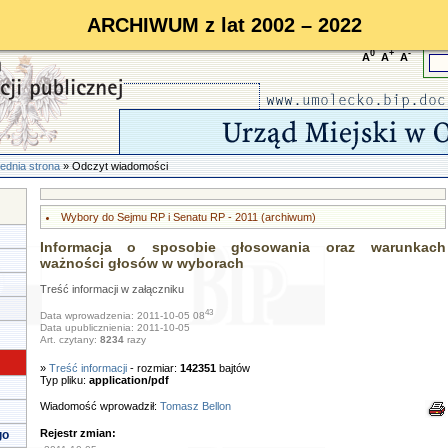
ARCHIWUM z lat 2002 – 2022
0
+
-
A
A
A
ednia strona
» Odczyt wiadomości
Wybory do Sejmu RP i Senatu RP - 2011 (archiwum)
Informacja o sposobie głosowania oraz warunkach
ważności głosów w wyborach
Treść informacji w załączniku
43
Data wprowadzenia: 2011-10-05 08
Data upublicznienia: 2011-10-05
Art. czytany:
8234
razy
»
Treść informacji
- rozmiar:
142351
bajtów
Typ pliku:
application/pdf
Wiadomość wprowadził:
Tomasz Bellon
Rejestr zmian:
go