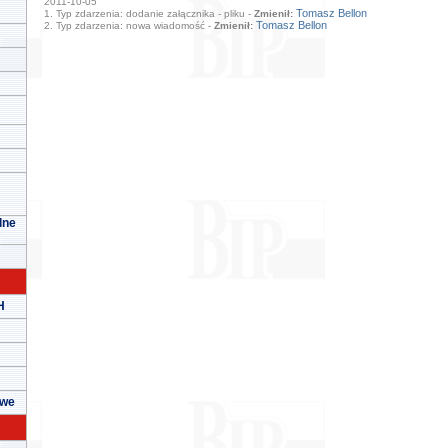
2011-10-05
Tomasz Bellon
1. Typ zdarzenia: dodanie załącznika - pliku -
Zmienił:
Tomasz Bellon
2. Typ zdarzenia: nowa wiadomość -
Zmienił:
lne
H
owe