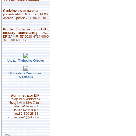
Godziny urzędowania:
poniedziałek 8.00 - 16.00,
wtorek - piątek 7:30 do 15:30
Konto bankowe (podatki,
odpady komunalne):
PKO
BP SA NR: 57 1020 4724 0000
3702 0007 6117
Urząd Miejski w Olecku
Starostwo Powiatowe
w Olecku
Administrator BIP:
Wojciech Wiktorzak
Urząd Miejski w Olecku
Plac Wolności 3
tel:87-520 09 69
fax:87-520 25 58
e-mail:
orn1@olecko.eu