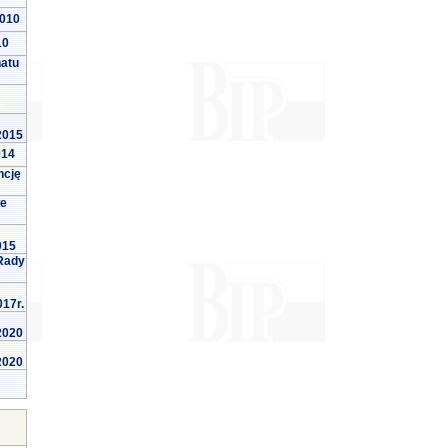
2010
10
natu
 2015
014
ncję
we
015
Rady
017r.
 2020
 2020