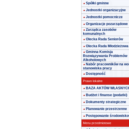
Spółki gminne
Jednostki organizacyjne
Jednostki pomocnicze
Organizacje pozarządowe
Zarządca zasobów
komunalnych
Olecka Rada Seniorów
Olecka Rada Młodzieżowa
Gminna Komisja
Rozwiązywania Problemów
Alkoholowych
Nabór pracowników na wo
stanowiska pracy
Dostępność
Prawo lokalne
BAZA AKTÓW WŁASNYC
Budżet i finanse (podatki)
Dokumenty strategiczne
Planowanie przestrzenne
Postępowanie środowisk
Menu przedmiotowe