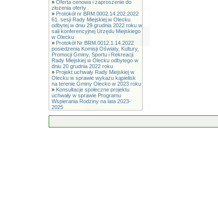
»
Oferta cenowa i zaproszenie do
złożenia oferty
»
Protokół nr BRM.0002.14.202.2022
61. sesji Rady Miejskiej w Olecku
odbytej w dniu 29 grudnia 2022 roku w
sali konferencyjnej Urzędu Miejskiego
w Olecku
»
Protokół Nr BRM.0012.1.14.2022
posiedzenia Komisji Oświaty, Kultury,
Promocji Gminy, Sportu i Rekreacji
Rady Miejskiej w Olecku odbytego w
dniu 20 grudnia 2022 roku
»
Projekt uchwały Rady Miejskiej w
Olecku w sprawie wykazu kąpielisk
na terenie Gminy Olecko w 2023 roku
»
Konsultacje społeczne projektu
uchwały w sprawie Programu
Wspierania Rodziny na lata 2023-
2025