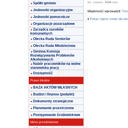
Art. czytany:
7644
razy
Spółki gminne
Jednostki organizacyjne
Wiadomość wprowadził:
Toma
Jednostki pomocnicze
»
Pokaż rejestr zmian dla da
Organizacje pozarządowe
Zarządca zasobów
komunalnych
Olecka Rada Seniorów
Olecka Rada Młodzieżowa
Gminna Komisja
Rozwiązywania Problemów
Alkoholowych
Nabór pracowników na wolne
stanowiska pracy
Dostępność
Prawo lokalne
BAZA AKTÓW WŁASNYCH
Budżet i finanse (podatki)
Dokumenty strategiczne
Planowanie przestrzenne
Postępowanie środowiskowe
Menu przedmiotowe