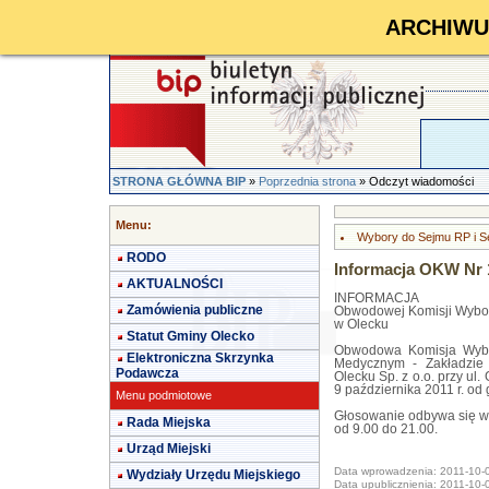
ARCHIWUM 
STRONA GŁÓWNA BIP
»
Poprzednia strona
» Odczyt wiadomości
Menu:
Wybory do Sejmu RP i S
RODO
Informacja OKW Nr 
AKTUALNOŚCI
INFORMACJA
Zamówienia publiczne
Obwodowej Komisji Wybor
w Olecku
Statut Gminy Olecko
Obwodowa Komisja Wybo
Elektroniczna Skrzynka
Medycznym - Zakładzie
Podawcza
Olecku Sp. z o.o. przy ul
9 października 2011 r. od 
Menu podmiotowe
Głosowanie odbywa się w
Rada Miejska
od 9.00 do 21.00.
Urząd Miejski
Data wprowadzenia: 2011-10-
Wydziały Urzędu Miejskiego
Data upublicznienia: 2011-10-