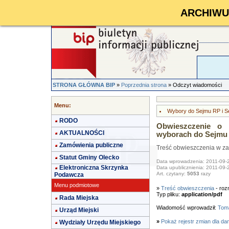
ARCHIWUM 
STRONA GŁÓWNA BIP
»
Poprzednia strona
» Odczyt wiadomości
Menu:
Wybory do Sejmu RP i S
RODO
Obwieszczenie o 
AKTUALNOŚCI
wyborach do Sejmu
Zamówienia publiczne
Treść obwieszczenia w za
Statut Gminy Olecko
Data wprowadzenia: 2011-09-
Elektroniczna Skrzynka
Data upublicznienia: 2011-09-
Art. czytany:
5053
razy
Podawcza
Menu podmiotowe
»
Treść obwieszczenia
- roz
Typ pliku:
application/pdf
Rada Miejska
Wiadomość wprowadził:
Toma
Urząd Miejski
»
Pokaż rejestr zmian dla da
Wydziały Urzędu Miejskiego