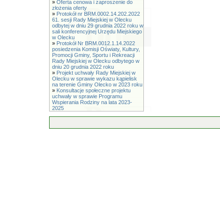
»
Oferta cenowa i zaproszenie do
złożenia oferty
»
Protokół nr BRM.0002.14.202.2022
61. sesji Rady Miejskiej w Olecku
odbytej w dniu 29 grudnia 2022 roku w
sali konferencyjnej Urzędu Miejskiego
w Olecku
»
Protokół Nr BRM.0012.1.14.2022
posiedzenia Komisji Oświaty, Kultury,
Promocji Gminy, Sportu i Rekreacji
Rady Miejskiej w Olecku odbytego w
dniu 20 grudnia 2022 roku
»
Projekt uchwały Rady Miejskiej w
Olecku w sprawie wykazu kąpielisk
na terenie Gminy Olecko w 2023 roku
»
Konsultacje społeczne projektu
uchwały w sprawie Programu
Wspierania Rodziny na lata 2023-
2025