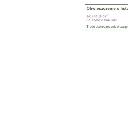
Obwieszczenie o lis
25
2011-09-29 08
Art. czytany:
5040
razy
Treść obwieszczenia w załąc