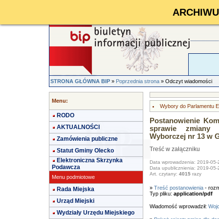
ARCHIWUM 
STRONA GŁÓWNA BIP
»
Poprzednia strona
» Odczyt wiadomości
Menu:
Wybory do Parlamentu Eu
RODO
Postanowienie Kom
AKTUALNOŚCI
sprawie zmiany 
Wyborczej nr 13 w 
Zamówienia publiczne
Treść w załączniku
Statut Gminy Olecko
Elektroniczna Skrzynka
Data wprowadzenia: 2019-05-
Podawcza
Data upublicznienia: 2019-05-
Art. czytany:
4015
razy
Menu podmiotowe
»
Treść postanowienia
- rozm
Rada Miejska
Typ pliku:
application/pdf
Urząd Miejski
Wiadomość wprowadził:
Wojc
Wydziały Urzędu Miejskiego