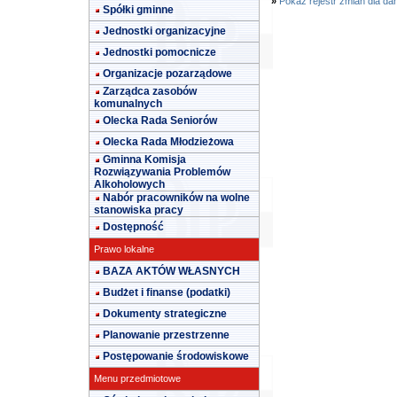
»
Pokaż rejestr zmian dla da
Spółki gminne
Jednostki organizacyjne
Jednostki pomocnicze
Organizacje pozarządowe
Zarządca zasobów
komunalnych
Olecka Rada Seniorów
Olecka Rada Młodzieżowa
Gminna Komisja
Rozwiązywania Problemów
Alkoholowych
Nabór pracowników na wolne
stanowiska pracy
Dostępność
Prawo lokalne
BAZA AKTÓW WŁASNYCH
Budżet i finanse (podatki)
Dokumenty strategiczne
Planowanie przestrzenne
Postępowanie środowiskowe
Menu przedmiotowe