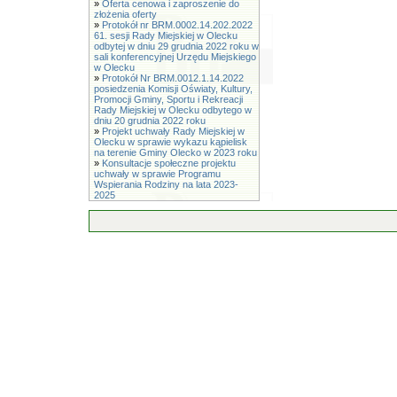
»
Oferta cenowa i zaproszenie do
złożenia oferty
»
Protokół nr BRM.0002.14.202.2022
61. sesji Rady Miejskiej w Olecku
odbytej w dniu 29 grudnia 2022 roku w
sali konferencyjnej Urzędu Miejskiego
w Olecku
»
Protokół Nr BRM.0012.1.14.2022
posiedzenia Komisji Oświaty, Kultury,
Promocji Gminy, Sportu i Rekreacji
Rady Miejskiej w Olecku odbytego w
dniu 20 grudnia 2022 roku
»
Projekt uchwały Rady Miejskiej w
Olecku w sprawie wykazu kąpielisk
na terenie Gminy Olecko w 2023 roku
»
Konsultacje społeczne projektu
uchwały w sprawie Programu
Wspierania Rodziny na lata 2023-
2025