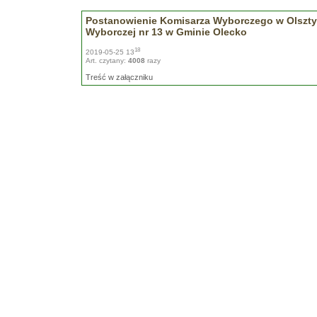
Postanowienie Komisarza Wyborczego w Olsztyn
Wyborczej nr 13 w Gminie Olecko
18
2019-05-25 13
Art. czytany:
4008
razy
Treść w załączniku