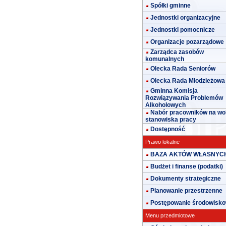
Spółki gminne
Jednostki organizacyjne
Jednostki pomocnicze
Organizacje pozarządowe
Zarządca zasobów
komunalnych
Olecka Rada Seniorów
Olecka Rada Młodzieżowa
Gminna Komisja
Rozwiązywania Problemów
Alkoholowych
Nabór pracowników na wo
stanowiska pracy
Dostępność
Prawo lokalne
BAZA AKTÓW WŁASNYC
Budżet i finanse (podatki)
Dokumenty strategiczne
Planowanie przestrzenne
Postępowanie środowisk
Menu przedmiotowe