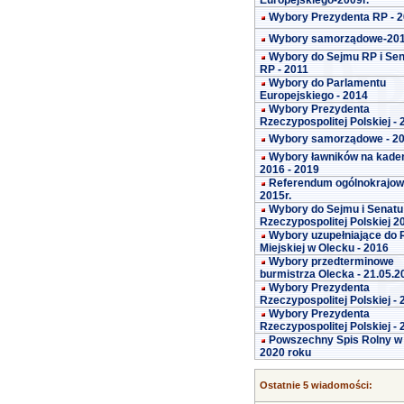
Europejskiego-2009r.
Wybory Prezydenta RP - 
Wybory samorządowe-20
Wybory do Sejmu RP i Se
RP - 2011
Wybory do Parlamentu
Europejskiego - 2014
Wybory Prezydenta
Rzeczypospolitej Polskiej -
Wybory samorządowe - 2
Wybory ławników na kade
2016 - 2019
Referendum ogólnokrajo
2015r.
Wybory do Sejmu i Senatu
Rzeczypospolitej Polskiej 2
Wybory uzupełniające do 
Miejskiej w Olecku - 2016
Wybory przedterminowe
burmistrza Olecka - 21.05.2
Wybory Prezydenta
Rzeczypospolitej Polskiej -
Wybory Prezydenta
Rzeczypospolitej Polskiej -
Powszechny Spis Rolny w
2020 roku
Ostatnie 5 wiadomości: