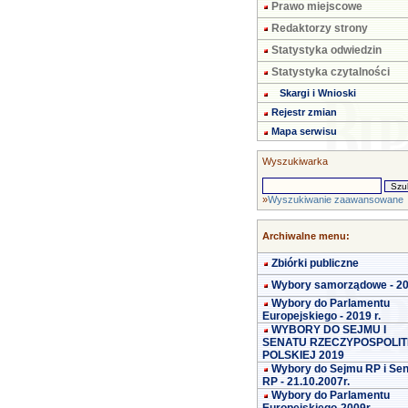
Prawo miejscowe
Redaktorzy strony
Statystyka odwiedzin
Statystyka czytalności
Skargi i Wnioski
Rejestr zmian
Mapa serwisu
Wyszukiwarka
»
Wyszukiwanie zaawansowane
Archiwalne menu:
Zbiórki publiczne
Wybory samorządowe - 2
Wybory do Parlamentu
Europejskiego - 2019 r.
WYBORY DO SEJMU I
SENATU RZECZYPOSPOLIT
POLSKIEJ 2019
Wybory do Sejmu RP i Se
RP - 21.10.2007r.
Wybory do Parlamentu