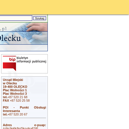
Urząd Miejski
w Olecku
19-400 OLECKO
Plac Wolności 1
Plac Wolności 3
tel.
+87 520 21 68
FAX
+87 520 25 58
POI - Punkt Obsługi
Interesanta
tel.
+87 520 20 67
Adres e-puap:
/c6tc9p6k8p/SkrytkaESP