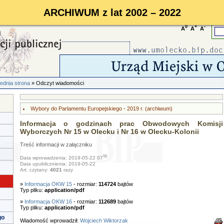
ARCHIWUM z lat 2002 – 2022
0
+
-
A
A
A
ednia strona
» Odczyt wiadomości
Wybory do Parlamentu Europejskiego - 2019 r. (archiwum)
Informacja o godzinach prac Obwodowych Komisji
Wyborczych Nr 15 w Olecku i Nr 16 w Olecku-Kolonii
Treść informacji w załączniku
56
Data wprowadzenia: 2019-05-22 07
Data upublicznienia: 2019-05-22
Art. czytany:
4021
razy
»
Informacja OKW 15
- rozmiar:
114724
bajtów
Typ pliku:
application/pdf
»
Informacja OKW 16
- rozmiar:
112689
bajtów
Typ pliku:
application/pdf
go
Wiadomość wprowadził:
Wojciech Wiktorzak