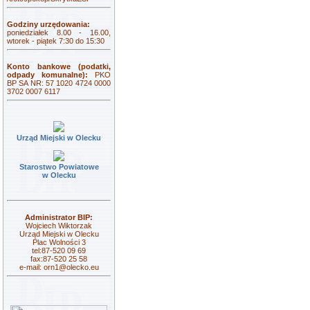
Godziny urzędowania:
poniedziałek 8.00 - 16.00,
wtorek - piątek 7:30 do 15:30
Konto bankowe (podatki,
odpady komunalne):
PKO
BP SA NR: 57 1020 4724 0000
3702 0007 6117
Urząd Miejski w Olecku
Starostwo Powiatowe
w Olecku
Administrator BIP:
Wojciech Wiktorzak
Urząd Miejski w Olecku
Plac Wolności 3
tel:87-520 09 69
fax:87-520 25 58
e-mail:
orn1@olecko.eu