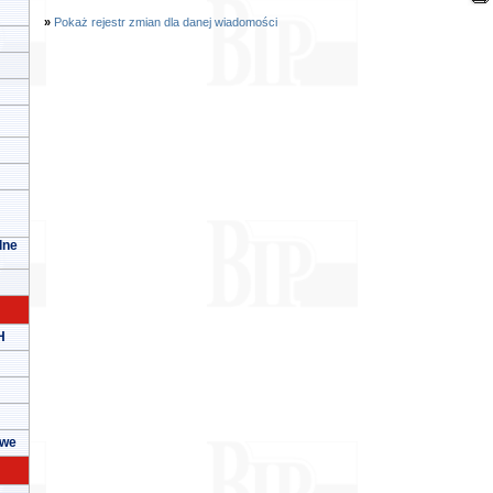
»
Pokaż rejestr zmian dla danej wiadomości
lne
H
owe