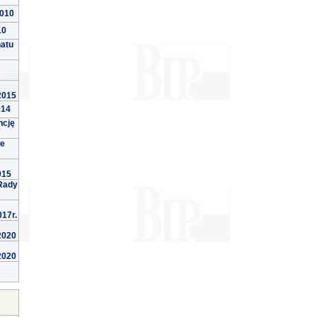
2010
10
natu
 2015
014
ncję
we
015
Rady
017r.
 2020
 2020