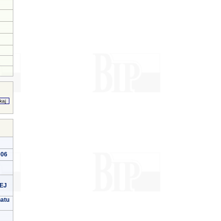
006
EJ
natu