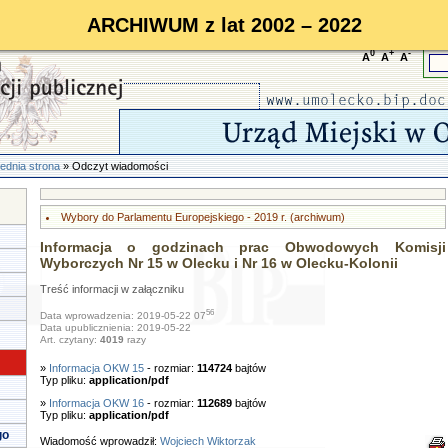
ARCHIWUM z lat 2002 – 2022
0
+
-
A
A
A
ednia strona
» Odczyt wiadomości
Wybory do Parlamentu Europejskiego - 2019 r. (archiwum)
Informacja o godzinach prac Obwodowych Komisji
Wyborczych Nr 15 w Olecku i Nr 16 w Olecku-Kolonii
Treść informacji w załączniku
56
Data wprowadzenia: 2019-05-22 07
Data upublicznienia: 2019-05-22
Art. czytany:
4019
razy
»
Informacja OKW 15
- rozmiar:
114724
bajtów
Typ pliku:
application/pdf
»
Informacja OKW 16
- rozmiar:
112689
bajtów
Typ pliku:
application/pdf
go
Wiadomość wprowadził:
Wojciech Wiktorzak