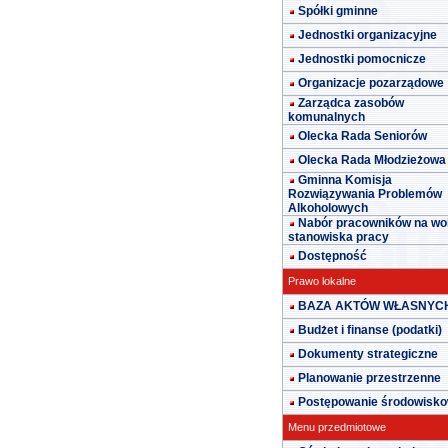
Spółki gminne
Jednostki organizacyjne
Jednostki pomocnicze
Organizacje pozarządowe
Zarządca zasobów
komunalnych
Olecka Rada Seniorów
Olecka Rada Młodzieżowa
Gminna Komisja
Rozwiązywania Problemów
Alkoholowych
Nabór pracowników na wo
stanowiska pracy
Dostępność
Prawo lokalne
BAZA AKTÓW WŁASNYC
Budżet i finanse (podatki)
Dokumenty strategiczne
Planowanie przestrzenne
Postępowanie środowisk
Menu przedmiotowe