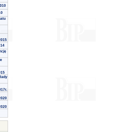
2010
10
natu
 2015
014
ncję
we
015
Rady
017r.
 2020
 2020