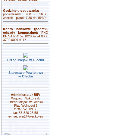
Godziny urzędowania:
poniedziałek 8.00 - 16.00,
wtorek - piątek 7:30 do 15:30
Konto bankowe (podatki,
odpady komunalne):
PKO
BP SA NR: 57 1020 4724 0000
3702 0007 6117
Urząd Miejski w Olecku
Starostwo Powiatowe
w Olecku
Administrator BIP:
Wojciech Wiktorzak
Urząd Miejski w Olecku
Plac Wolności 3
tel:87-520 09 69
fax:87-520 25 58
e-mail:
orn1@olecko.eu