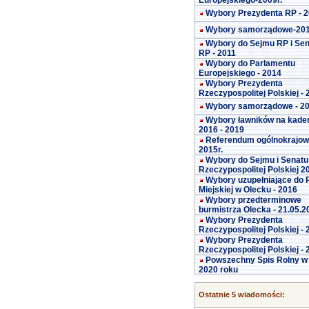
Europejskiego-2009r.
Wybory Prezydenta RP - 
Wybory samorządowe-20
Wybory do Sejmu RP i Se
RP - 2011
Wybory do Parlamentu
Europejskiego - 2014
Wybory Prezydenta
Rzeczypospolitej Polskiej -
Wybory samorządowe - 2
Wybory ławników na kade
2016 - 2019
Referendum ogólnokrajo
2015r.
Wybory do Sejmu i Senatu
Rzeczypospolitej Polskiej 2
Wybory uzupełniające do 
Miejskiej w Olecku - 2016
Wybory przedterminowe
burmistrza Olecka - 21.05.2
Wybory Prezydenta
Rzeczypospolitej Polskiej -
Wybory Prezydenta
Rzeczypospolitej Polskiej -
Powszechny Spis Rolny w
2020 roku
Ostatnie 5 wiadomości: