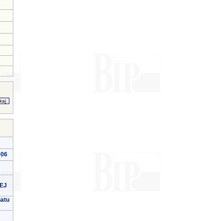
006
EJ
natu