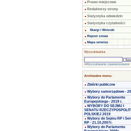
Prawo miejscowe
Redaktorzy strony
Statystyka odwiedzin
Statystyka czytalności
Skargi i Wnioski
Rejestr zmian
Mapa serwisu
Wyszukiwarka
»
Wyszukiwanie zaawansowane
Archiwalne menu:
Zbiórki publiczne
Wybory samorządowe - 2
Wybory do Parlamentu
Europejskiego - 2019 r.
WYBORY DO SEJMU I
SENATU RZECZYPOSPOLIT
POLSKIEJ 2019
Wybory do Sejmu RP i Se
RP - 21.10.2007r.
Wybory do Parlamentu