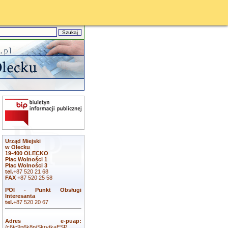
Urząd Miejski
w Olecku
19-400 OLECKO
Plac Wolności 1
Plac Wolności 3
tel.
+87 520 21 68
FAX
+87 520 25 58
POI - Punkt Obsługi
Interesanta
tel.
+87 520 20 67
Adres e-puap:
/c6tc9p6k8p/SkrytkaESP