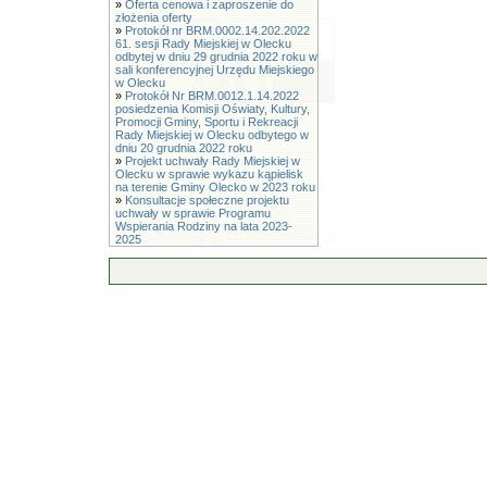
»
Oferta cenowa i zaproszenie do
złożenia oferty
»
Protokół nr BRM.0002.14.202.2022
61. sesji Rady Miejskiej w Olecku
odbytej w dniu 29 grudnia 2022 roku w
sali konferencyjnej Urzędu Miejskiego
w Olecku
»
Protokół Nr BRM.0012.1.14.2022
posiedzenia Komisji Oświaty, Kultury,
Promocji Gminy, Sportu i Rekreacji
Rady Miejskiej w Olecku odbytego w
dniu 20 grudnia 2022 roku
»
Projekt uchwały Rady Miejskiej w
Olecku w sprawie wykazu kąpielisk
na terenie Gminy Olecko w 2023 roku
»
Konsultacje społeczne projektu
uchwały w sprawie Programu
Wspierania Rodziny na lata 2023-
2025