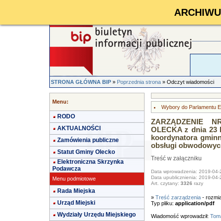
ARCHIWUM 
STRONA GŁÓWNA BIP
»
Poprzednia strona
» Odczyt wiadomości
Menu:
Wybory do Parlamentu Eu
RODO
ZARZĄDZENIE NR
AKTUALNOŚCI
OLECKA z dnia 23 k
koordynatora gminn
Zamówienia publiczne
obsługi obwodowych
Statut Gminy Olecko
Treść w załączniku
Elektroniczna Skrzynka
Podawcza
Data wprowadzenia: 2019-04-
Data upublicznienia: 2019-04-
Menu podmiotowe
Art. czytany:
3326
razy
Rada Miejska
»
Treść zarządzenia
- rozmi
Urząd Miejski
Typ pliku:
application/pdf
Wydziały Urzędu Miejskiego
Wiadomość wprowadził:
Toma