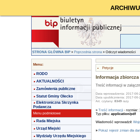
ARCHIWUM 
STRONA GŁÓWNA BIP
»
Poprzednia strona
» Odczyt wiadomości
Menu:
Petycje
RODO
Informacja zbiorcza 
AKTUALNOŚCI
Treść informacji w załącz
Zamówienia publiczne
Data wprowadzenia: 2017-06-
Statut Gminy Olecko
Data upublicznienia: 2017-06-
Art. czytany:
8349
razy
Elektroniczna Skrzynka
Podawcza
»
Treść informacji
- rozmiar:
Menu podmiotowe
Typ pliku:
application/pdf
Rada Miejska
Wiadomość wprowadził:
Wojc
Urząd Miejski
»
Pokaż rejestr zmian dla da
Wydziały Urzędu Miejskiego