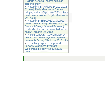
»
Oferta cenowa i zaproszenie do
złożenia oferty
»
Protokół nr BRM.0002.14.202.2022
61. sesji Rady Miejskiej w Olecku
odbytej w dniu 29 grudnia 2022 roku w
sali konferencyjnej Urzędu Miejskiego
w Olecku
»
Protokół Nr BRM.0012.1.14.2022
posiedzenia Komisji Oświaty, Kultury,
Promocji Gminy, Sportu i Rekreacji
Rady Miejskiej w Olecku odbytego w
dniu 20 grudnia 2022 roku
»
Projekt uchwały Rady Miejskiej w
Olecku w sprawie wykazu kąpielisk
na terenie Gminy Olecko w 2023 roku
»
Konsultacje społeczne projektu
uchwały w sprawie Programu
Wspierania Rodziny na lata 2023-
2025