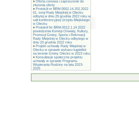
»
Oferta cenowa i zaproszenie do
złożenia oferty
»
Protokół nr BRM.0002.14.202.2022
61. sesji Rady Miejskiej w Olecku
odbytej w dniu 29 grudnia 2022 roku w
sali konferencyjnej Urzędu Miejskiego
w Olecku
»
Protokół Nr BRM.0012.1.14.2022
posiedzenia Komisji Oświaty, Kultury,
Promocji Gminy, Sportu i Rekreacji
Rady Miejskiej w Olecku odbytego w
dniu 20 grudnia 2022 roku
»
Projekt uchwały Rady Miejskiej w
Olecku w sprawie wykazu kąpielisk
na terenie Gminy Olecko w 2023 roku
»
Konsultacje społeczne projektu
uchwały w sprawie Programu
Wspierania Rodziny na lata 2023-
2025