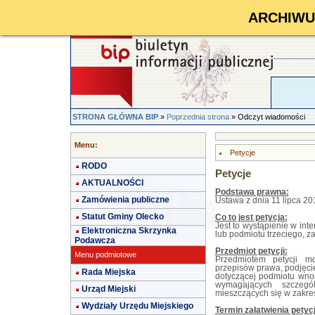
ARCHIWUM 
STRONA GŁÓWNA BIP
»
Poprzednia strona
» Odczyt wiadomości
Menu:
Petycje
RODO
Petycje
AKTUALNOŚCI
Podstawa prawna:
Zamówienia publiczne
Ustawa z dnia 11 lipca 201
Statut Gminy Olecko
Co to jest petycja:
Jest to wystąpienie w in
Elektroniczna Skrzynka
lub podmiotu trzeciego, z
Podawcza
Przedmiot petycji:
Menu podmiotowe
Przedmiotem petycji m
przepisów prawa, podjęcie
Rada Miejska
dotyczącej podmiotu wnos
wymagających szczeg
Urząd Miejski
mieszczących się w zakres
Wydziały Urzędu Miejskiego
Termin załatwienia petycj