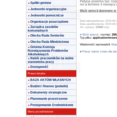
Petycja powinna być rozp
Spółki gminne
niż w terminie 3 miesięcy o
Jednostki organizacyjne
Wzór petycji dostępny w 
Jednostki pomocnicze
Data wprowadzenia: 2015-09-
Organizacje pozarządowe
Data upublicznienia: 2015-09-
Zarządca zasobów
Art. czytany:
15980
razy
komunalnych
»
Wzór petycji
- rozmiar:
266
Olecka Rada Seniorów
Typ pliku:
application/mswo
Olecka Rada Młodzieżowa
Wiadomość wprowadził:
Wojc
Gminna Komisja
Rozwiązywania Problemów
»
Pokaż rejestr zmian dla da
Alkoholowych
Nabór pracowników na wolne
stanowiska pracy
Dostępność
Prawo lokalne
BAZA AKTÓW WŁASNYCH
Budżet i finanse (podatki)
Dokumenty strategiczne
Planowanie przestrzenne
Postępowanie środowiskowe
Menu przedmiotowe