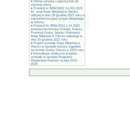
»
Oferta cenowa i zaproszenie do
złożenia oferty
»
Protokół nr BRM.0002.14.202.2022
61. sesji Rady Miejskiej w Olecku
odbytej w dniu 29 grudnia 2022 roku w
sali konferencyjnej Urzędu Miejskiego
w Olecku
»
Protokół Nr BRM.0012.1.14.2022
posiedzenia Komisji Oświaty, Kultury,
Promocji Gminy, Sportu i Rekreacji
Rady Miejskiej w Olecku odbytego w
dniu 20 grudnia 2022 roku
»
Projekt uchwały Rady Miejskiej w
Olecku w sprawie wykazu kąpielisk
na terenie Gminy Olecko w 2023 roku
»
Konsultacje społeczne projektu
uchwały w sprawie Programu
Wspierania Rodziny na lata 2023-
2025