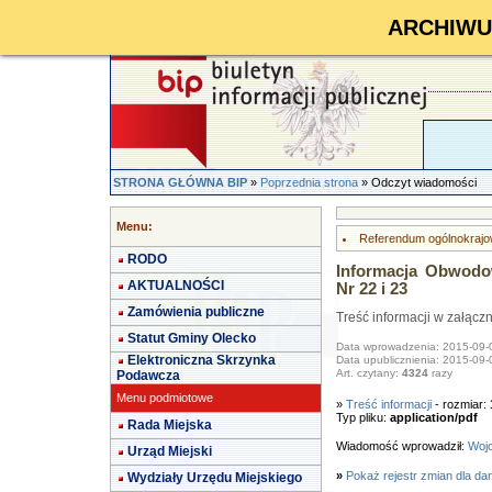
ARCHIWUM 
STRONA GŁÓWNA BIP
»
Poprzednia strona
» Odczyt wiadomości
Menu:
Referendum ogólnokrajo
RODO
Informacja Obwodo
AKTUALNOŚCI
Nr 22 i 23
Zamówienia publiczne
Treść informacji w załącz
Statut Gminy Olecko
Data wprowadzenia: 2015-09-
Elektroniczna Skrzynka
Data upublicznienia: 2015-09-
Art. czytany:
4324
razy
Podawcza
Menu podmiotowe
»
Treść informacji
- rozmiar:
Typ pliku:
application/pdf
Rada Miejska
Wiadomość wprowadził:
Wojc
Urząd Miejski
»
Pokaż rejestr zmian dla da
Wydziały Urzędu Miejskiego