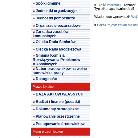
Spółki gminne
»
Treść informacji
- rozmiar:
Typ pliku:
application/pdf
Jednostki organizacyjne
Wiadomość wprowadził:
Wojc
Jednostki pomocnicze
»
Pokaż rejestr zmian dla da
Organizacje pozarządowe
Zarządca zasobów
komunalnych
Olecka Rada Seniorów
Olecka Rada Młodzieżowa
Gminna Komisja
Rozwiązywania Problemów
Alkoholowych
Nabór pracowników na wolne
stanowiska pracy
Dostępność
Prawo lokalne
BAZA AKTÓW WŁASNYCH
Budżet i finanse (podatki)
Dokumenty strategiczne
Planowanie przestrzenne
Postępowanie środowiskowe
Menu przedmiotowe