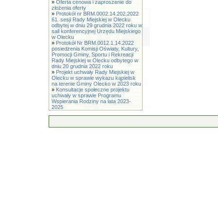
»
Oferta cenowa i zaproszenie do
złożenia oferty
»
Protokół nr BRM.0002.14.202.2022
61. sesji Rady Miejskiej w Olecku
odbytej w dniu 29 grudnia 2022 roku w
sali konferencyjnej Urzędu Miejskiego
w Olecku
»
Protokół Nr BRM.0012.1.14.2022
posiedzenia Komisji Oświaty, Kultury,
Promocji Gminy, Sportu i Rekreacji
Rady Miejskiej w Olecku odbytego w
dniu 20 grudnia 2022 roku
»
Projekt uchwały Rady Miejskiej w
Olecku w sprawie wykazu kąpielisk
na terenie Gminy Olecko w 2023 roku
»
Konsultacje społeczne projektu
uchwały w sprawie Programu
Wspierania Rodziny na lata 2023-
2025