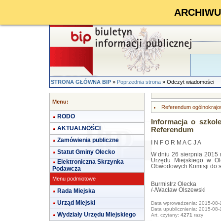
ARCHIWUM 
STRONA GŁÓWNA BIP
»
Poprzednia strona
» Odczyt wiadomości
Menu:
Referendum ogólnokrajo
RODO
Informacja o szko
AKTUALNOŚCI
Referendum
Zamówienia publiczne
I N F O R M A C J A
Statut Gminy Olecko
W dniu 26 sierpnia 2015 r
Urzędu Miejskiego w Ole
Elektroniczna Skrzynka
Obwodowych Komisji do 
Podawcza
Menu podmiotowe
Burmistrz Olecka
/-/Wacław Olszewski
Rada Miejska
Urząd Miejski
Data wprowadzenia: 2015-08-
Data upublicznienia: 2015-08-
Wydziały Urzędu Miejskiego
Art. czytany:
4271
razy