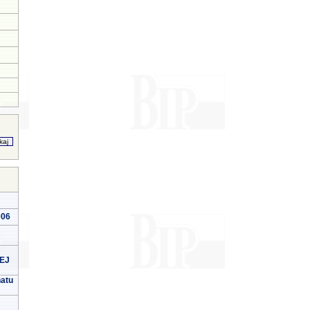
006
EJ
natu