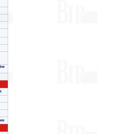
lne
H
owe