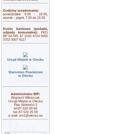
Godziny urzędowania:
poniedziałek 8.00 - 16.00,
wtorek - piątek 7:30 do 15:30
Konto bankowe (podatki,
odpady komunalne):
PKO
BP SA NR: 57 1020 4724 0000
3702 0007 6117
Urząd Miejski w Olecku
Starostwo Powiatowe
w Olecku
Administrator BIP:
Wojciech Wiktorzak
Urząd Miejski w Olecku
Plac Wolności 3
tel:87-520 09 69
fax:87-520 25 58
e-mail:
orn1@olecko.eu