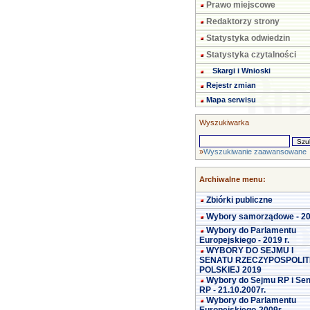
Prawo miejscowe
Redaktorzy strony
Statystyka odwiedzin
Statystyka czytalności
Skargi i Wnioski
Rejestr zmian
Mapa serwisu
Wyszukiwarka
»
Wyszukiwanie zaawansowane
Archiwalne menu:
Zbiórki publiczne
Wybory samorządowe - 2
Wybory do Parlamentu
Europejskiego - 2019 r.
WYBORY DO SEJMU I
SENATU RZECZYPOSPOLIT
POLSKIEJ 2019
Wybory do Sejmu RP i Se
RP - 21.10.2007r.
Wybory do Parlamentu