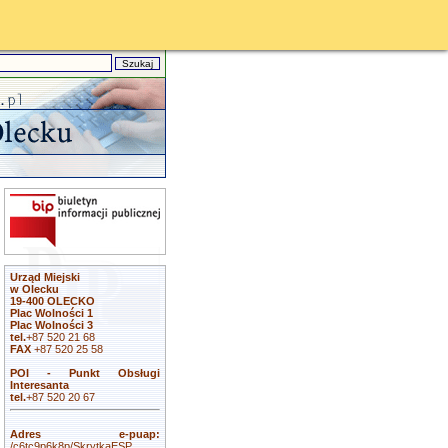
Urząd Miejski
w Olecku
19-400 OLECKO
Plac Wolności 1
Plac Wolności 3
tel.
+87 520 21 68
FAX
+87 520 25 58
POI - Punkt Obsługi
Interesanta
tel.
+87 520 20 67
Adres e-puap:
/c6tc9p6k8p/SkrytkaESP