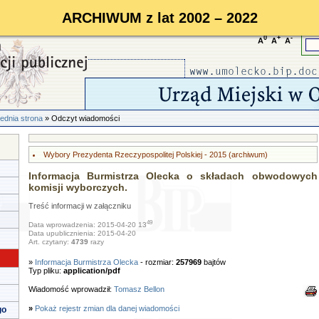
ARCHIWUM z lat 2002 – 2022
0
+
-
A
A
A
ednia strona
» Odczyt wiadomości
Wybory Prezydenta Rzeczypospolitej Polskiej - 2015 (archiwum)
Informacja Burmistrza Olecka o składach obwodowych
komisji wyborczych.
Treść informacji w załączniku
49
Data wprowadzenia: 2015-04-20 13
Data upublicznienia: 2015-04-20
Art. czytany:
4739
razy
»
Informacja Burmistrza Olecka
- rozmiar:
257969
bajtów
Typ pliku:
application/pdf
Wiadomość wprowadził:
Tomasz Bellon
»
Pokaż rejestr zmian dla danej wiadomości
go