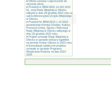
»
Oferta cenowa i zaproszenie do
złożenia oferty
»
Protokół nr BRM.0002.14.202.2022
61. sesji Rady Miejskiej w Olecku
odbytej w dniu 29 grudnia 2022 roku w
sali konferencyjnej Urzędu Miejskiego
w Olecku
»
Protokół Nr BRM.0012.1.14.2022
posiedzenia Komisji Oświaty, Kultury,
Promocji Gminy, Sportu i Rekreacji
Rady Miejskiej w Olecku odbytego w
dniu 20 grudnia 2022 roku
»
Projekt uchwały Rady Miejskiej w
Olecku w sprawie wykazu kąpielisk
na terenie Gminy Olecko w 2023 roku
»
Konsultacje społeczne projektu
uchwały w sprawie Programu
Wspierania Rodziny na lata 2023-
2025