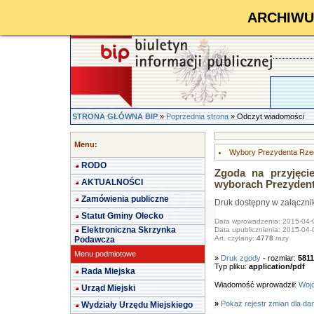
ARCHIWUM 
STRONA GŁÓWNA BIP
»
Poprzednia strona
» Odczyt wiadomości
Menu:
Wybory Prezydenta Rzecz
RODO
Zgoda na przyjęci
AKTUALNOŚCI
wyborach Prezydenta
Zamówienia publiczne
Druk dostępny w załączni
Statut Gminy Olecko
Data wprowadzenia: 2015-04-
Elektroniczna Skrzynka
Data upublicznienia: 2015-04-
Art. czytany:
4778
razy
Podawcza
Menu podmiotowe
»
Druk zgody
- rozmiar:
5811
Typ pliku:
application/pdf
Rada Miejska
Wiadomość wprowadził:
Wojc
Urząd Miejski
»
Pokaż rejestr zmian dla da
Wydziały Urzędu Miejskiego