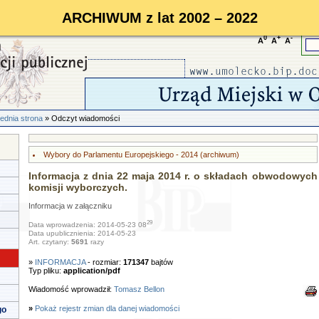
ARCHIWUM z lat 2002 – 2022
0
+
-
A
A
A
ednia strona
» Odczyt wiadomości
Wybory do Parlamentu Europejskiego - 2014 (archiwum)
Informacja z dnia 22 maja 2014 r. o składach obwodowych
komisji wyborczych.
Informacja w załączniku
29
Data wprowadzenia: 2014-05-23 08
Data upublicznienia: 2014-05-23
Art. czytany:
5691
razy
»
INFORMACJA
- rozmiar:
171347
bajtów
Typ pliku:
application/pdf
Wiadomość wprowadził:
Tomasz Bellon
»
Pokaż rejestr zmian dla danej wiadomości
go