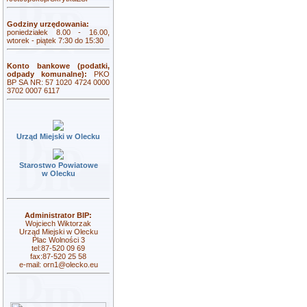
Godziny urzędowania:
poniedziałek 8.00 - 16.00,
wtorek - piątek 7:30 do 15:30
Konto bankowe (podatki,
odpady komunalne):
PKO
BP SA NR: 57 1020 4724 0000
3702 0007 6117
Urząd Miejski w Olecku
Starostwo Powiatowe
w Olecku
Administrator BIP:
Wojciech Wiktorzak
Urząd Miejski w Olecku
Plac Wolności 3
tel:87-520 09 69
fax:87-520 25 58
e-mail:
orn1@olecko.eu