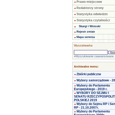
Prawo miejscowe
Redaktorzy strony
Statystyka odwiedzin
Statystyka czytalności
Skargi i Wnioski
Rejestr zmian
Mapa serwisu
Wyszukiwarka
»
Wyszukiwanie zaawansowane
Archiwalne menu:
Zbiórki publiczne
Wybory samorządowe - 2
Wybory do Parlamentu
Europejskiego - 2019 r.
WYBORY DO SEJMU I
SENATU RZECZYPOSPOLIT
POLSKIEJ 2019
Wybory do Sejmu RP i Se
RP - 21.10.2007r.
Wybory do Parlamentu