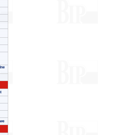
lne
H
owe