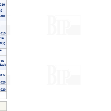
2010
10
natu
 2015
014
ncję
we
015
Rady
017r.
 2020
 2020