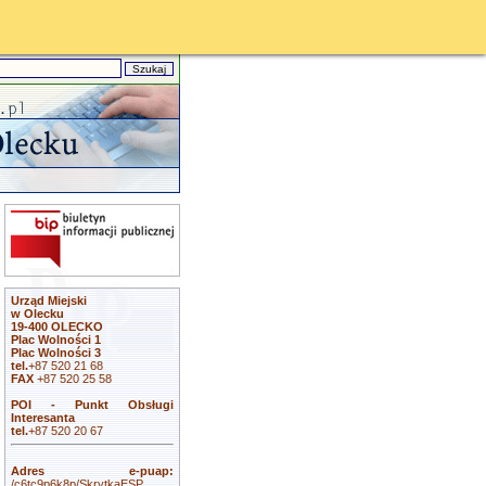
Urząd Miejski
w Olecku
19-400 OLECKO
Plac Wolności 1
Plac Wolności 3
tel.
+87 520 21 68
FAX
+87 520 25 58
POI - Punkt Obsługi
Interesanta
tel.
+87 520 20 67
Adres e-puap:
/c6tc9p6k8p/SkrytkaESP