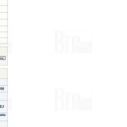
006
EJ
natu