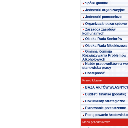
Spółki gminne
Jednostki organizacyjne
Jednostki pomocnicze
Organizacje pozarządowe
Zarządca zasobów
komunalnych
Olecka Rada Seniorów
Olecka Rada Młodzieżowa
Gminna Komisja
Rozwiązywania Problemów
Alkoholowych
Nabór pracowników na wo
stanowiska pracy
Dostępność
Prawo lokalne
BAZA AKTÓW WŁASNYC
Budżet i finanse (podatki)
Dokumenty strategiczne
Planowanie przestrzenne
Postępowanie środowisk
Menu przedmiotowe