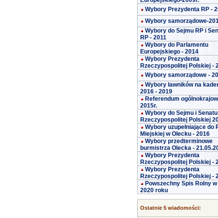
Europejskiego-2009r.
Wybory Prezydenta RP - 
Wybory samorządowe-20
Wybory do Sejmu RP i Se
RP - 2011
Wybory do Parlamentu
Europejskiego - 2014
Wybory Prezydenta
Rzeczypospolitej Polskiej -
Wybory samorządowe - 2
Wybory ławników na kade
2016 - 2019
Referendum ogólnokrajo
2015r.
Wybory do Sejmu i Senatu
Rzeczypospolitej Polskiej 2
Wybory uzupełniające do 
Miejskiej w Olecku - 2016
Wybory przedterminowe
burmistrza Olecka - 21.05.2
Wybory Prezydenta
Rzeczypospolitej Polskiej -
Wybory Prezydenta
Rzeczypospolitej Polskiej -
Powszechny Spis Rolny w
2020 roku
Ostatnie 5 wiadomości: