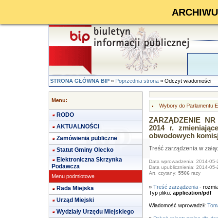
ARCHIWUM 
STRONA GŁÓWNA BIP
»
Poprzednia strona
» Odczyt wiadomości
Menu:
Wybory do Parlamentu E
RODO
ZARZĄDZENIE NR O
AKTUALNOŚCI
2014 r. zmieniają
obwodowych komisj
Zamówienia publiczne
Treść zarządzenia w załą
Statut Gminy Olecko
Elektroniczna Skrzynka
Data wprowadzenia: 2014-05-
Podawcza
Data upublicznienia: 2014-05-
Art. czytany:
5506
razy
Menu podmiotowe
»
Treść zarządzenia
- rozmi
Rada Miejska
Typ pliku:
application/pdf
Urząd Miejski
Wiadomość wprowadził:
Toma
Wydziały Urzędu Miejskiego