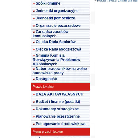
»
Pokaż rejestr zmian dla da
Spółki gminne
Jednostki organizacyjne
Jednostki pomocnicze
Organizacje pozarządowe
Zarządca zasobów
komunalnych
Olecka Rada Seniorów
Olecka Rada Młodzieżowa
Gminna Komisja
Rozwiązywania Problemów
Alkoholowych
Nabór pracowników na wolne
stanowiska pracy
Dostępność
Prawo lokalne
BAZA AKTÓW WŁASNYCH
Budżet i finanse (podatki)
Dokumenty strategiczne
Planowanie przestrzenne
Postępowanie środowiskowe
Menu przedmiotowe