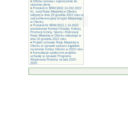
»
Oferta cenowa i zaproszenie do
złożenia oferty
»
Protokół nr BRM.0002.14.202.2022
61. sesji Rady Miejskiej w Olecku
odbytej w dniu 29 grudnia 2022 roku w
sali konferencyjnej Urzędu Miejskiego
w Olecku
»
Protokół Nr BRM.0012.1.14.2022
posiedzenia Komisji Oświaty, Kultury,
Promocji Gminy, Sportu i Rekreacji
Rady Miejskiej w Olecku odbytego w
dniu 20 grudnia 2022 roku
»
Projekt uchwały Rady Miejskiej w
Olecku w sprawie wykazu kąpielisk
na terenie Gminy Olecko w 2023 roku
»
Konsultacje społeczne projektu
uchwały w sprawie Programu
Wspierania Rodziny na lata 2023-
2025