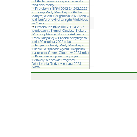
»
Oferta cenowa i zaproszenie do
złożenia oferty
»
Protokół nr BRM.0002.14.202.2022
61. sesji Rady Miejskiej w Olecku
odbytej w dniu 29 grudnia 2022 roku w
sali konferencyjnej Urzędu Miejskiego
w Olecku
»
Protokół Nr BRM.0012.1.14.2022
posiedzenia Komisji Oświaty, Kultury,
Promocji Gminy, Sportu i Rekreacji
Rady Miejskiej w Olecku odbytego w
dniu 20 grudnia 2022 roku
»
Projekt uchwały Rady Miejskiej w
Olecku w sprawie wykazu kąpielisk
na terenie Gminy Olecko w 2023 roku
»
Konsultacje społeczne projektu
uchwały w sprawie Programu
Wspierania Rodziny na lata 2023-
2025