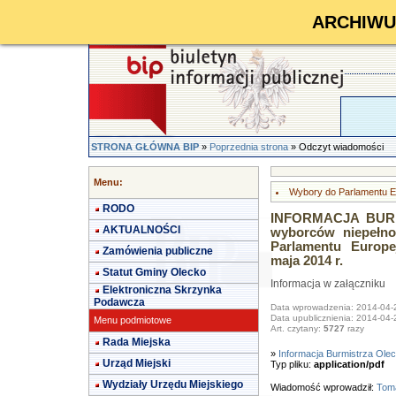
ARCHIWUM 
STRONA GŁÓWNA BIP
»
Poprzednia strona
» Odczyt wiadomości
Menu:
Wybory do Parlamentu E
RODO
INFORMACJA BURM
AKTUALNOŚCI
wyborców niepełn
Parlamentu Europe
Zamówienia publiczne
maja 2014 r.
Statut Gminy Olecko
Informacja w załączniku
Elektroniczna Skrzynka
Podawcza
Data wprowadzenia: 2014-04-
Data upublicznienia: 2014-04-
Menu podmiotowe
Art. czytany:
5727
razy
Rada Miejska
»
Informacja Burmistrza Ole
Urząd Miejski
Typ pliku:
application/pdf
Wydziały Urzędu Miejskiego
Wiadomość wprowadził:
Toma