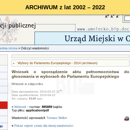
ARCHIWUM z lat 2002 – 2022
0
+
-
A
A
A
ednia strona
» Odczyt wiadomości
Wybory do Parlamentu Europejskiego - 2014 (archiwum)
Wniosek o sporządzenie aktu pełnomocnictwa do
głosowania w wyborach do Parlamentu Europejskiego
Wniosek w załączniku
40
Data wprowadzenia: 2014-04-22 11
Data upublicznienia: 2014-04-22
Art. czytany:
9149
razy
»
Wniosek
- rozmiar:
885889
bajtów
Typ pliku:
application/pdf
Wiadomość wprowadził:
Tomasz Bellon
»
Pokaż rejestr zmian dla danej wiadomości
go