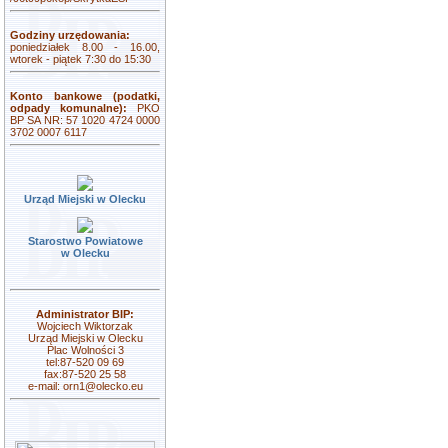
Godziny urzędowania:
poniedziałek 8.00 - 16.00,
wtorek - piątek 7:30 do 15:30
Konto bankowe (podatki,
odpady komunalne):
PKO
BP SA NR: 57 1020 4724 0000
3702 0007 6117
Urząd Miejski w Olecku
Starostwo Powiatowe
w Olecku
Administrator BIP:
Wojciech Wiktorzak
Urząd Miejski w Olecku
Plac Wolności 3
tel:87-520 09 69
fax:87-520 25 58
e-mail:
orn1@olecko.eu