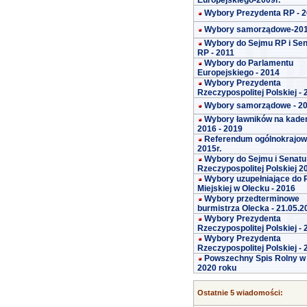
Europejskiego-2009r.
Wybory Prezydenta RP - 
Wybory samorządowe-20
Wybory do Sejmu RP i Se
RP - 2011
Wybory do Parlamentu
Europejskiego - 2014
Wybory Prezydenta
Rzeczypospolitej Polskiej -
Wybory samorządowe - 2
Wybory ławników na kade
2016 - 2019
Referendum ogólnokrajo
2015r.
Wybory do Sejmu i Senatu
Rzeczypospolitej Polskiej 2
Wybory uzupełniające do 
Miejskiej w Olecku - 2016
Wybory przedterminowe
burmistrza Olecka - 21.05.2
Wybory Prezydenta
Rzeczypospolitej Polskiej -
Wybory Prezydenta
Rzeczypospolitej Polskiej -
Powszechny Spis Rolny w
2020 roku
Ostatnie 5 wiadomości: