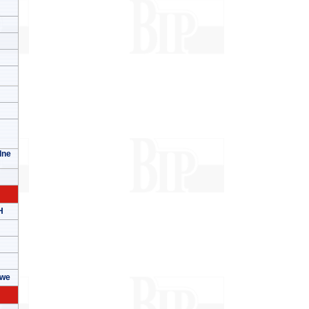
lne
H
owe