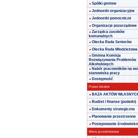
Spółki gminne
Jednostki organizacyjne
Jednostki pomocnicze
Organizacje pozarządowe
Zarządca zasobów
komunalnych
Olecka Rada Seniorów
Olecka Rada Młodzieżowa
Gminna Komisja
Rozwiązywania Problemów
Alkoholowych
Nabór pracowników na wo
stanowiska pracy
Dostępność
Prawo lokalne
BAZA AKTÓW WŁASNYC
Budżet i finanse (podatki)
Dokumenty strategiczne
Planowanie przestrzenne
Postępowanie środowisk
Menu przedmiotowe