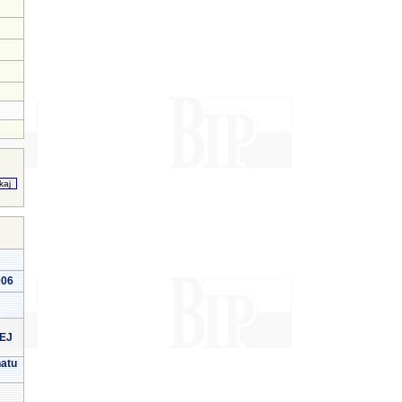
006
EJ
natu