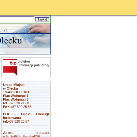
Urząd Miejski
w Olecku
19-400 OLECKO
Plac Wolności 1
Plac Wolności 3
tel.
+87 520 21 68
FAX
+87 520 25 58
POI - Punkt Obsługi
Interesanta
tel.
+87 520 20 67
Adres e-puap:
/c6tc9p6k8p/SkrytkaESP