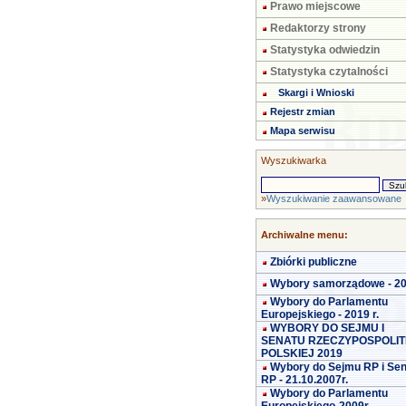
Prawo miejscowe
Redaktorzy strony
Statystyka odwiedzin
Statystyka czytalności
Skargi i Wnioski
Rejestr zmian
Mapa serwisu
Wyszukiwarka
»
Wyszukiwanie zaawansowane
Archiwalne menu:
Zbiórki publiczne
Wybory samorządowe - 2
Wybory do Parlamentu
Europejskiego - 2019 r.
WYBORY DO SEJMU I
SENATU RZECZYPOSPOLIT
POLSKIEJ 2019
Wybory do Sejmu RP i Se
RP - 21.10.2007r.
Wybory do Parlamentu