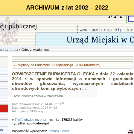
ARCHIWUM z lat 2002 – 2022
0
+
-
A
A
A
ednia strona
» Odczyt wiadomości
Wybory do Parlamentu Europejskiego - 2014 (archiwum)
OBWIESZCZENIE BURMISTRZA OLECKA z dnia 22 kwietnia
2014 r. w sprawie informacji o numerach i granicach
obwodów głosowania, wyznaczonych siedzibach
obwodowych komisji wyborczych ...
Treść obwieszczenia w załączniku
24
Data wprowadzenia: 2014-04-22 11
Data upublicznienia: 2014-04-22
Art. czytany:
9165
razy
»
Treść obwieszczenia
- rozmiar:
179317
bajtów
Typ pliku:
application/pdf
go
Wiadomość wprowadził:
Tomasz Bellon