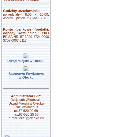
Godziny urzędowania:
poniedziałek 8.00 - 16.00,
wtorek - piątek 7:30 do 15:30
Konto bankowe (podatki,
odpady komunalne):
PKO
BP SA NR: 57 1020 4724 0000
3702 0007 6117
Urząd Miejski w Olecku
Starostwo Powiatowe
w Olecku
Administrator BIP:
Wojciech Wiktorzak
Urząd Miejski w Olecku
Plac Wolności 3
tel:87-520 09 69
fax:87-520 25 58
e-mail:
orn1@olecko.eu