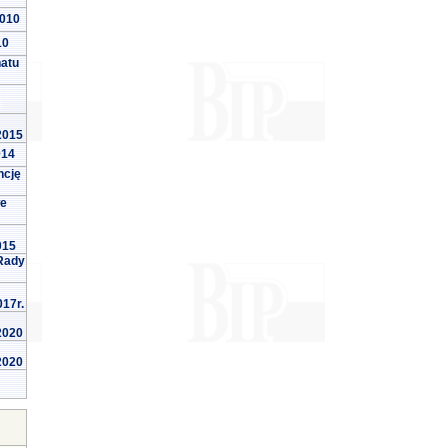
2010
10
natu
 2015
014
ncję
we
015
Rady
017r.
 2020
 2020