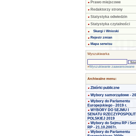
Prawo miejscowe
Redaktorzy strony
Statystyka odwiedzin
Statystyka czytalności
Skargi i Wnioski
Rejestr zmian
Mapa serwisu
Wyszukiwarka
»
Wyszukiwanie zaawansowane
Archiwalne menu:
Zbiórki publiczne
Wybory samorządowe - 2
Wybory do Parlamentu
Europejskiego - 2019 r.
WYBORY DO SEJMU I
SENATU RZECZYPOSPOLIT
POLSKIEJ 2019
Wybory do Sejmu RP i Se
RP - 21.10.2007r.
Wybory do Parlamentu