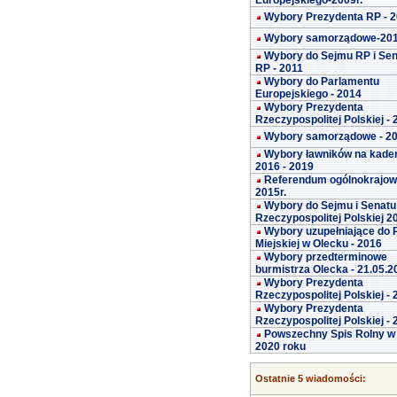
Europejskiego-2009r.
Wybory Prezydenta RP - 
Wybory samorządowe-20
Wybory do Sejmu RP i Se
RP - 2011
Wybory do Parlamentu
Europejskiego - 2014
Wybory Prezydenta
Rzeczypospolitej Polskiej -
Wybory samorządowe - 2
Wybory ławników na kade
2016 - 2019
Referendum ogólnokrajo
2015r.
Wybory do Sejmu i Senatu
Rzeczypospolitej Polskiej 2
Wybory uzupełniające do 
Miejskiej w Olecku - 2016
Wybory przedterminowe
burmistrza Olecka - 21.05.2
Wybory Prezydenta
Rzeczypospolitej Polskiej -
Wybory Prezydenta
Rzeczypospolitej Polskiej -
Powszechny Spis Rolny w
2020 roku
Ostatnie 5 wiadomości: