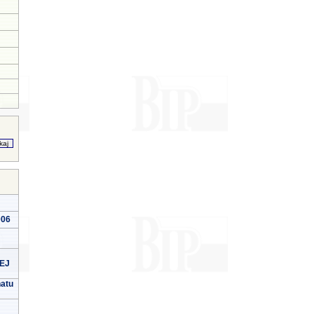
006
EJ
natu