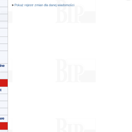
»
Pokaż rejestr zmian dla danej wiadomości
lne
H
owe