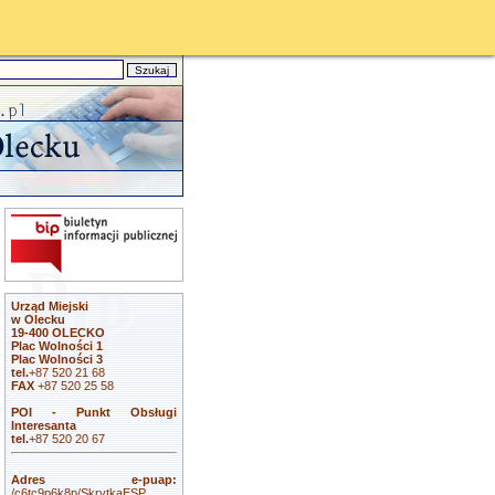
Urząd Miejski
w Olecku
19-400 OLECKO
Plac Wolności 1
Plac Wolności 3
tel.
+87 520 21 68
FAX
+87 520 25 58
POI - Punkt Obsługi
Interesanta
tel.
+87 520 20 67
Adres e-puap:
/c6tc9p6k8p/SkrytkaESP