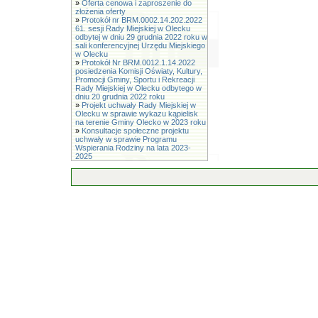
»
Oferta cenowa i zaproszenie do
złożenia oferty
»
Protokół nr BRM.0002.14.202.2022
61. sesji Rady Miejskiej w Olecku
odbytej w dniu 29 grudnia 2022 roku w
sali konferencyjnej Urzędu Miejskiego
w Olecku
»
Protokół Nr BRM.0012.1.14.2022
posiedzenia Komisji Oświaty, Kultury,
Promocji Gminy, Sportu i Rekreacji
Rady Miejskiej w Olecku odbytego w
dniu 20 grudnia 2022 roku
»
Projekt uchwały Rady Miejskiej w
Olecku w sprawie wykazu kąpielisk
na terenie Gminy Olecko w 2023 roku
»
Konsultacje społeczne projektu
uchwały w sprawie Programu
Wspierania Rodziny na lata 2023-
2025