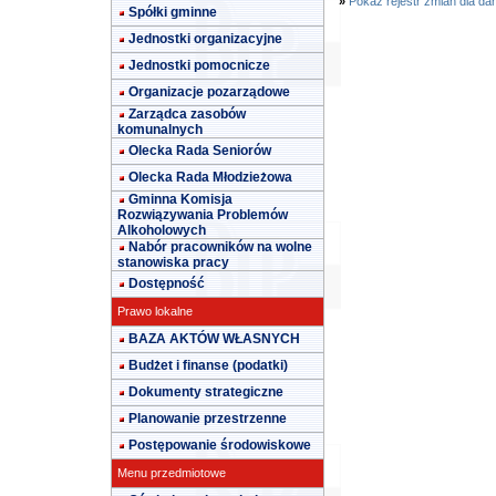
»
Pokaż rejestr zmian dla da
Spółki gminne
Jednostki organizacyjne
Jednostki pomocnicze
Organizacje pozarządowe
Zarządca zasobów
komunalnych
Olecka Rada Seniorów
Olecka Rada Młodzieżowa
Gminna Komisja
Rozwiązywania Problemów
Alkoholowych
Nabór pracowników na wolne
stanowiska pracy
Dostępność
Prawo lokalne
BAZA AKTÓW WŁASNYCH
Budżet i finanse (podatki)
Dokumenty strategiczne
Planowanie przestrzenne
Postępowanie środowiskowe
Menu przedmiotowe