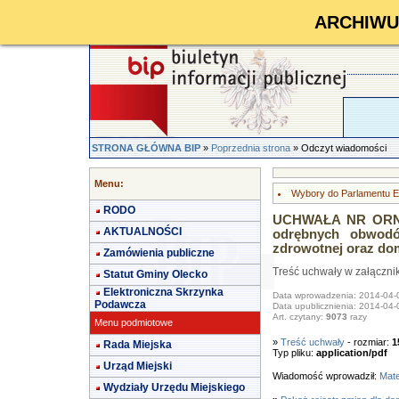
ARCHIWUM 
STRONA GŁÓWNA BIP
»
Poprzednia strona
» Odczyt wiadomości
Menu:
Wybory do Parlamentu E
RODO
UCHWAŁA NR ORN.0
AKTUALNOŚCI
odrębnych obwodó
zdrowotnej oraz do
Zamówienia publiczne
Treść uchwały w załączni
Statut Gminy Olecko
Elektroniczna Skrzynka
Data wprowadzenia: 2014-04-
Podawcza
Data upublicznienia: 2014-04-
Art. czytany:
9073
razy
Menu podmiotowe
»
Treść uchwały
- rozmiar:
1
Rada Miejska
Typ pliku:
application/pdf
Urząd Miejski
Wiadomość wprowadził:
Mat
Wydziały Urzędu Miejskiego