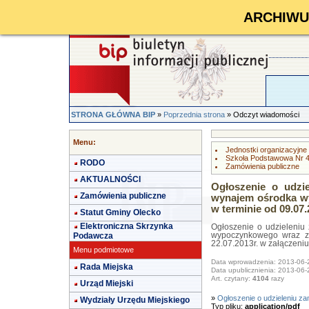
ARCHIWUM 
STRONA GŁÓWNA BIP
»
Poprzednia strona
» Odczyt wiadomości
Menu:
Jednostki organizacyjne
Szkoła Podstawowa Nr 4
RODO
Zamówienia publiczne
AKTUALNOŚCI
Ogłoszenie o udzi
Zamówienia publiczne
wynajem ośrodka w
w terminie od 09.07.
Statut Gminy Olecko
Elektroniczna Skrzynka
Ogłoszenie o udzieleniu
Podawcza
wypoczynkowego wraz z 
22.07.2013r. w załączeniu
Menu podmiotowe
Data wprowadzenia: 2013-06-
Rada Miejska
Data upublicznienia: 2013-06-
Art. czytany:
4104
razy
Urząd Miejski
»
Ogłoszenie o udzieleniu z
Wydziały Urzędu Miejskiego
Typ pliku:
application/pdf