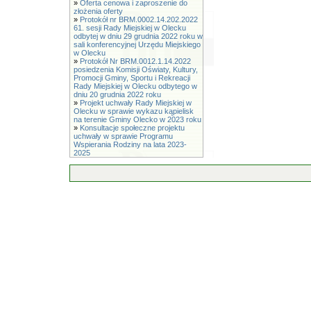
»
Oferta cenowa i zaproszenie do
złożenia oferty
»
Protokół nr BRM.0002.14.202.2022
61. sesji Rady Miejskiej w Olecku
odbytej w dniu 29 grudnia 2022 roku w
sali konferencyjnej Urzędu Miejskiego
w Olecku
»
Protokół Nr BRM.0012.1.14.2022
posiedzenia Komisji Oświaty, Kultury,
Promocji Gminy, Sportu i Rekreacji
Rady Miejskiej w Olecku odbytego w
dniu 20 grudnia 2022 roku
»
Projekt uchwały Rady Miejskiej w
Olecku w sprawie wykazu kąpielisk
na terenie Gminy Olecko w 2023 roku
»
Konsultacje społeczne projektu
uchwały w sprawie Programu
Wspierania Rodziny na lata 2023-
2025