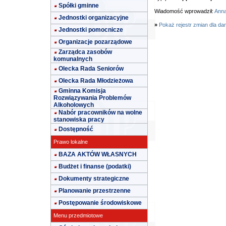
Spółki gminne
Wiadomość wprowadził:
Anna
Jednostki organizacyjne
»
Pokaż rejestr zmian dla da
Jednostki pomocnicze
Organizacje pozarządowe
Zarządca zasobów
komunalnych
Olecka Rada Seniorów
Olecka Rada Młodzieżowa
Gminna Komisja
Rozwiązywania Problemów
Alkoholowych
Nabór pracowników na wolne
stanowiska pracy
Dostępność
Prawo lokalne
BAZA AKTÓW WŁASNYCH
Budżet i finanse (podatki)
Dokumenty strategiczne
Planowanie przestrzenne
Postępowanie środowiskowe
Menu przedmiotowe