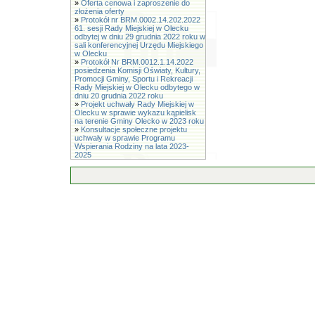
»
Oferta cenowa i zaproszenie do
złożenia oferty
»
Protokół nr BRM.0002.14.202.2022
61. sesji Rady Miejskiej w Olecku
odbytej w dniu 29 grudnia 2022 roku w
sali konferencyjnej Urzędu Miejskiego
w Olecku
»
Protokół Nr BRM.0012.1.14.2022
posiedzenia Komisji Oświaty, Kultury,
Promocji Gminy, Sportu i Rekreacji
Rady Miejskiej w Olecku odbytego w
dniu 20 grudnia 2022 roku
»
Projekt uchwały Rady Miejskiej w
Olecku w sprawie wykazu kąpielisk
na terenie Gminy Olecko w 2023 roku
»
Konsultacje społeczne projektu
uchwały w sprawie Programu
Wspierania Rodziny na lata 2023-
2025