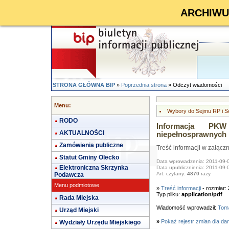
ARCHIWUM 
STRONA GŁÓWNA BIP
»
Poprzednia strona
» Odczyt wiadomości
Menu:
Wybory do Sejmu RP i S
RODO
Informacja PK
AKTUALNOŚCI
niepełnosprawnych
Zamówienia publiczne
Treść informacji w załącz
Statut Gminy Olecko
Data wprowadzenia: 2011-09-
Elektroniczna Skrzynka
Data upublicznienia: 2011-09-
Art. czytany:
4870
razy
Podawcza
Menu podmiotowe
»
Treść informacji
- rozmiar:
Typ pliku:
application/pdf
Rada Miejska
Wiadomość wprowadził:
Toma
Urząd Miejski
»
Pokaż rejestr zmian dla da
Wydziały Urzędu Miejskiego