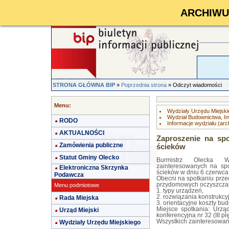
ARCHIWUM 
STRONA GŁÓWNA BIP
»
Poprzednia strona
» Odczyt wiadomości
Menu:
Wydziały Urzędu Miejski
Wydział Budownictwa, In
RODO
Informacje wydziału (ar
AKTUALNOŚCI
Zaproszenie na sp
Zamówienia publiczne
ścieków
Statut Gminy Olecko
Burmistrz Olecka W
zainteresowanych na sp
Elektroniczna Skrzynka
ścieków w dniu 6 czerwca 
Podawcza
Obecni na spotkaniu prze
przydomowych oczyszczaln
Menu podmiotowe
1. typy urządzeń,
2. rozwiązania konstrukcyj
Rada Miejska
3. orientacyjne koszty bu
Miejsce spotkania: Urzą
Urząd Miejski
konferencyjna nr 32 (III pię
Wszystkich zainteresowan
Wydziały Urzędu Miejskiego