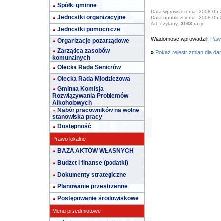
Spółki gminne
Data wprowadzenia: 2008-05-
Jednostki organizacyjne
Data upublicznienia: 2008-05-
Art. czytany:
3163
razy
Jednostki pomocnicze
Wiadomość wprowadził:
Paw
Organizacje pozarządowe
Zarządca zasobów
»
Pokaż rejestr zmian dla da
komunalnych
Olecka Rada Seniorów
Olecka Rada Młodzieżowa
Gminna Komisja
Rozwiązywania Problemów
Alkoholowych
Nabór pracowników na wolne
stanowiska pracy
Dostępność
Prawo lokalne
BAZA AKTÓW WŁASNYCH
Budżet i finanse (podatki)
Dokumenty strategiczne
Planowanie przestrzenne
Postępowanie środowiskowe
Menu przedmiotowe