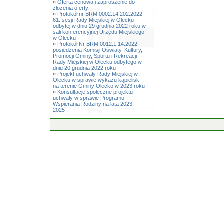
»
Oferta cenowa i zaproszenie do
złożenia oferty
»
Protokół nr BRM.0002.14.202.2022
61. sesji Rady Miejskiej w Olecku
odbytej w dniu 29 grudnia 2022 roku w
sali konferencyjnej Urzędu Miejskiego
w Olecku
»
Protokół Nr BRM.0012.1.14.2022
posiedzenia Komisji Oświaty, Kultury,
Promocji Gminy, Sportu i Rekreacji
Rady Miejskiej w Olecku odbytego w
dniu 20 grudnia 2022 roku
»
Projekt uchwały Rady Miejskiej w
Olecku w sprawie wykazu kąpielisk
na terenie Gminy Olecko w 2023 roku
»
Konsultacje społeczne projektu
uchwały w sprawie Programu
Wspierania Rodziny na lata 2023-
2025