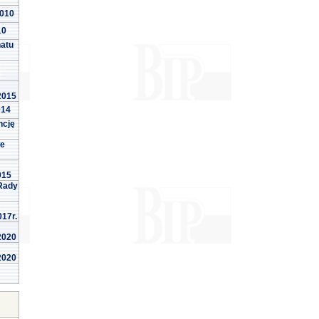
2010
10
natu
 2015
014
ncję
we
015
Rady
017r.
 2020
 2020