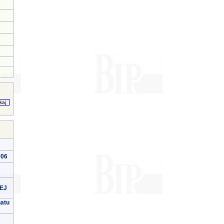
006
EJ
natu