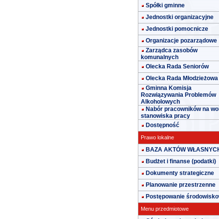
Spółki gminne
Jednostki organizacyjne
Jednostki pomocnicze
Organizacje pozarządowe
Zarządca zasobów
komunalnych
Olecka Rada Seniorów
Olecka Rada Młodzieżowa
Gminna Komisja
Rozwiązywania Problemów
Alkoholowych
Nabór pracowników na wo
stanowiska pracy
Dostępność
Prawo lokalne
BAZA AKTÓW WŁASNYC
Budżet i finanse (podatki)
Dokumenty strategiczne
Planowanie przestrzenne
Postępowanie środowisk
Menu przedmiotowe