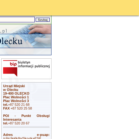
Urząd Miejski
w Olecku
19-400 OLECKO
Plac Wolności 1
Plac Wolności 3
tel.
+87 520 21 68
FAX
+87 520 25 58
POI - Punkt Obsługi
Interesanta
tel.
+87 520 20 67
Adres e-puap:
/c6tc9p6k8p/SkrytkaESP