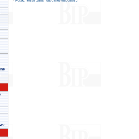
»
Pokaż rejestr zmian dla danej wiadomości
lne
H
owe