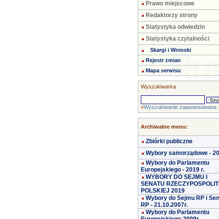
Prawo miejscowe
Redaktorzy strony
Statystyka odwiedzin
Statystyka czytalności
Skargi i Wnioski
Rejestr zmian
Mapa serwisu
Wyszukiwarka
»
Wyszukiwanie zaawansowane
Archiwalne menu:
Zbiórki publiczne
Wybory samorządowe - 2
Wybory do Parlamentu
Europejskiego - 2019 r.
WYBORY DO SEJMU I
SENATU RZECZYPOSPOLIT
POLSKIEJ 2019
Wybory do Sejmu RP i Se
RP - 21.10.2007r.
Wybory do Parlamentu