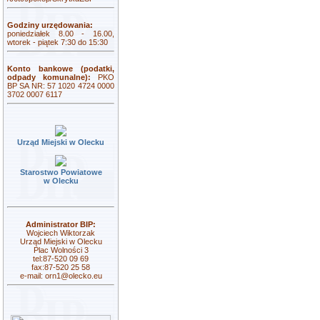
Godziny urzędowania:
poniedziałek 8.00 - 16.00,
wtorek - piątek 7:30 do 15:30
Konto bankowe (podatki,
odpady komunalne):
PKO
BP SA NR: 57 1020 4724 0000
3702 0007 6117
Urząd Miejski w Olecku
Starostwo Powiatowe
w Olecku
Administrator BIP:
Wojciech Wiktorzak
Urząd Miejski w Olecku
Plac Wolności 3
tel:87-520 09 69
fax:87-520 25 58
e-mail:
orn1@olecko.eu