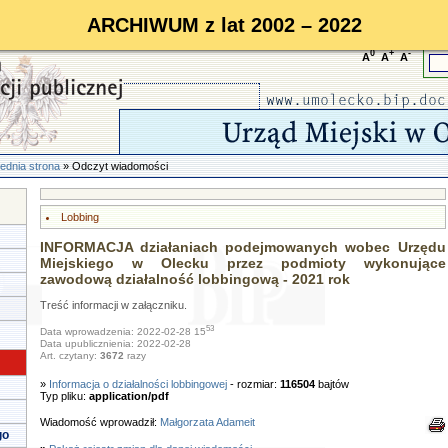
ARCHIWUM z lat 2002 – 2022
0
+
-
A
A
A
ednia strona
» Odczyt wiadomości
Lobbing
INFORMACJA działaniach podejmowanych wobec Urzędu
Miejskiego w Olecku przez podmioty wykonujące
zawodową działalność lobbingową - 2021 rok
Treść informacji w załączniku.
53
Data wprowadzenia: 2022-02-28 15
Data upublicznienia: 2022-02-28
Art. czytany:
3672
razy
»
Informacja o działalności lobbingowej
- rozmiar:
116504
bajtów
Typ pliku:
application/pdf
Wiadomość wprowadził:
Małgorzata Adameit
go