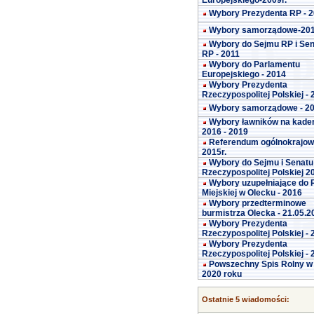
Europejskiego-2009r.
Wybory Prezydenta RP - 
Wybory samorządowe-20
Wybory do Sejmu RP i Se
RP - 2011
Wybory do Parlamentu
Europejskiego - 2014
Wybory Prezydenta
Rzeczypospolitej Polskiej -
Wybory samorządowe - 2
Wybory ławników na kade
2016 - 2019
Referendum ogólnokrajo
2015r.
Wybory do Sejmu i Senatu
Rzeczypospolitej Polskiej 2
Wybory uzupełniające do 
Miejskiej w Olecku - 2016
Wybory przedterminowe
burmistrza Olecka - 21.05.2
Wybory Prezydenta
Rzeczypospolitej Polskiej -
Wybory Prezydenta
Rzeczypospolitej Polskiej -
Powszechny Spis Rolny w
2020 roku
Ostatnie 5 wiadomości: