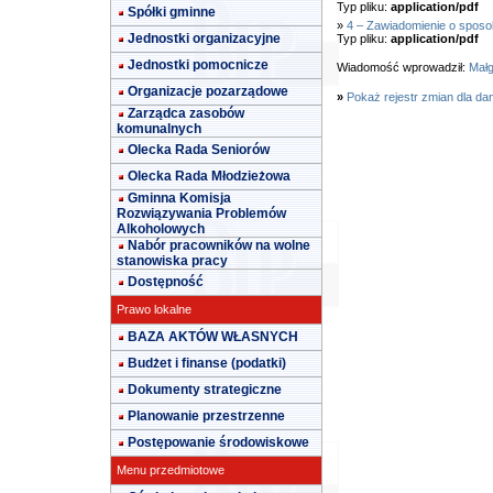
Typ pliku:
application/pdf
Spółki gminne
»
4 – Zawiadomienie o sposob
Jednostki organizacyjne
Typ pliku:
application/pdf
Jednostki pomocnicze
Wiadomość wprowadził:
Małg
Organizacje pozarządowe
»
Pokaż rejestr zmian dla da
Zarządca zasobów
komunalnych
Olecka Rada Seniorów
Olecka Rada Młodzieżowa
Gminna Komisja
Rozwiązywania Problemów
Alkoholowych
Nabór pracowników na wolne
stanowiska pracy
Dostępność
Prawo lokalne
BAZA AKTÓW WŁASNYCH
Budżet i finanse (podatki)
Dokumenty strategiczne
Planowanie przestrzenne
Postępowanie środowiskowe
Menu przedmiotowe