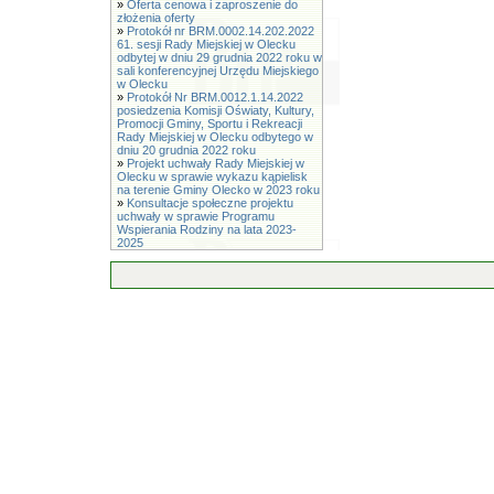
»
Oferta cenowa i zaproszenie do
złożenia oferty
»
Protokół nr BRM.0002.14.202.2022
61. sesji Rady Miejskiej w Olecku
odbytej w dniu 29 grudnia 2022 roku w
sali konferencyjnej Urzędu Miejskiego
w Olecku
»
Protokół Nr BRM.0012.1.14.2022
posiedzenia Komisji Oświaty, Kultury,
Promocji Gminy, Sportu i Rekreacji
Rady Miejskiej w Olecku odbytego w
dniu 20 grudnia 2022 roku
»
Projekt uchwały Rady Miejskiej w
Olecku w sprawie wykazu kąpielisk
na terenie Gminy Olecko w 2023 roku
»
Konsultacje społeczne projektu
uchwały w sprawie Programu
Wspierania Rodziny na lata 2023-
2025