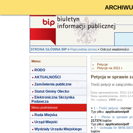
ARCHIWUM 
STRONA GŁÓWNA BIP
»
Poprzednia strona
» Odczyt wiadomości
Menu:
Petycje
Petycje na 2021 r.
RODO
Petycja w sprawie z
AKTUALNOŚCI
Zamówienia publiczne
Treść petycji w załączniku
Statut Gminy Olecko
Data wprowadzenia: 2021-12-
Data upublicznienia: 2021-12-
Elektroniczna Skrzynka
Art. czytany:
1969
razy
Podawcza
Menu podmiotowe
»
1 – Treść petycji
- rozmiar
Typ pliku:
application/pdf
Rada Miejska
»
2 – Pismo w sprawie prz
217374
bajtów
Urząd Miejski
Typ pliku:
application/pdf
»
3 – Uchwała Nr BRM.0007.
Wydziały Urzędu Miejskiego
bajtów