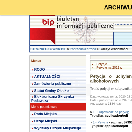
ARCHIWUM 
STRONA GŁÓWNA BIP
»
Poprzednia strona
» Odczyt wiadomości
Menu:
Petycje
Petycje na 2019 r.
RODO
Petycja o uchyle
AKTUALNOŚCI
alkoholowych
Zamówienia publiczne
Treść petycji w załączniku
Statut Gminy Olecko
Elektroniczna Skrzynka
Data wprowadzenia: 2020-02-
Data upublicznienia: 2020-02-
Podawcza
Art. czytany:
2834
razy
Menu podmiotowe
»
1 - Odpowiedź na petycję
-
Rada Miejska
Typ pliku:
application/pdf
Urząd Miejski
»
1 - Petycja
- rozmiar:
5799
Typ pliku:
application/pdf
Wydziały Urzędu Miejskiego