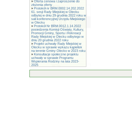
»
Oferta cenowa i zaproszenie do
złożenia oferty
»
Protokół nr BRM.0002.14.202.2022
61. sesji Rady Miejskiej w Olecku
odbytej w dniu 29 grudnia 2022 roku w
sali konferencyjnej Urzędu Miejskiego
w Olecku
»
Protokół Nr BRM.0012.1.14.2022
posiedzenia Komisji Oświaty, Kultury,
Promocji Gminy, Sportu i Rekreacji
Rady Miejskiej w Olecku odbytego w
dniu 20 grudnia 2022 roku
»
Projekt uchwały Rady Miejskiej w
Olecku w sprawie wykazu kąpielisk
na terenie Gminy Olecko w 2023 roku
»
Konsultacje społeczne projektu
uchwały w sprawie Programu
Wspierania Rodziny na lata 2023-
2025