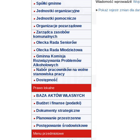
Wiadomość wprowadził:
Wojc
Spółki gminne
»
Pokaż rejestr zmian dla da
Jednostki organizacyjne
Jednostki pomocnicze
Organizacje pozarządowe
Zarządca zasobów
komunalnych
Olecka Rada Seniorów
Olecka Rada Młodzieżowa
Gminna Komisja
Rozwiązywania Problemów
Alkoholowych
Nabór pracowników na wolne
stanowiska pracy
Dostępność
Prawo lokalne
BAZA AKTÓW WŁASNYCH
Budżet i finanse (podatki)
Dokumenty strategiczne
Planowanie przestrzenne
Postępowanie środowiskowe
Menu przedmiotowe