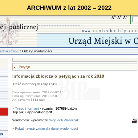
ARCHIWUM z lat 2002 – 2022
0
+
-
A
A
A
ednia strona
» Odczyt wiadomości
Petycje
Informacja zbiorcza o petycjach za rok 2018
Treść informacji w załączniku
11
Data wprowadzenia: 2019-06-07 15
Data upublicznienia: 2019-06-07
Art. czytany:
6833
razy
»
Treść informacji
- rozmiar:
307689
bajtów
Typ pliku:
application/pdf
Wiadomość wprowadził:
Wojciech Wiktorzak
»
Pokaż rejestr zmian dla danej wiadomości
go