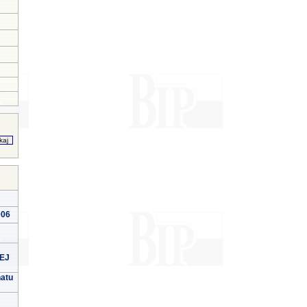
006
EJ
natu