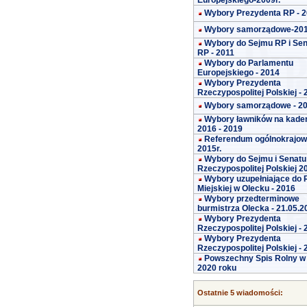
Europejskiego-2009r.
Wybory Prezydenta RP - 
Wybory samorządowe-20
Wybory do Sejmu RP i Se
RP - 2011
Wybory do Parlamentu
Europejskiego - 2014
Wybory Prezydenta
Rzeczypospolitej Polskiej -
Wybory samorządowe - 2
Wybory ławników na kade
2016 - 2019
Referendum ogólnokrajo
2015r.
Wybory do Sejmu i Senatu
Rzeczypospolitej Polskiej 2
Wybory uzupełniające do 
Miejskiej w Olecku - 2016
Wybory przedterminowe
burmistrza Olecka - 21.05.2
Wybory Prezydenta
Rzeczypospolitej Polskiej -
Wybory Prezydenta
Rzeczypospolitej Polskiej -
Powszechny Spis Rolny w
2020 roku
Ostatnie 5 wiadomości: