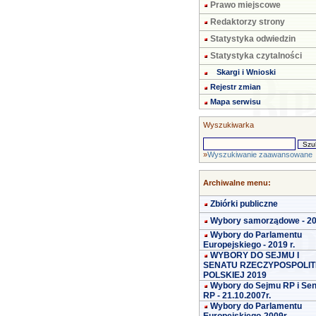
Prawo miejscowe
Redaktorzy strony
Statystyka odwiedzin
Statystyka czytalności
Skargi i Wnioski
Rejestr zmian
Mapa serwisu
Wyszukiwarka
»
Wyszukiwanie zaawansowane
Archiwalne menu:
Zbiórki publiczne
Wybory samorządowe - 2
Wybory do Parlamentu
Europejskiego - 2019 r.
WYBORY DO SEJMU I
SENATU RZECZYPOSPOLIT
POLSKIEJ 2019
Wybory do Sejmu RP i Se
RP - 21.10.2007r.
Wybory do Parlamentu