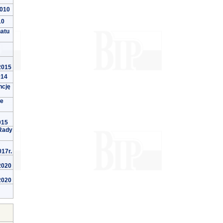
2010
10
natu
 2015
014
ncję
we
015
Rady
017r.
 2020
 2020