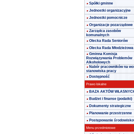
Spółki gminne
Jednostki organizacyjne
Jednostki pomocnicze
Organizacje pozarządowe
Zarządca zasobów
komunalnych
Olecka Rada Seniorów
Olecka Rada Młodzieżowa
Gminna Komisja
Rozwiązywania Problemów
Alkoholowych
Nabór pracowników na wo
stanowiska pracy
Dostępność
Prawo lokalne
BAZA AKTÓW WŁASNYC
Budżet i finanse (podatki)
Dokumenty strategiczne
Planowanie przestrzenne
Postępowanie środowisk
Menu przedmiotowe