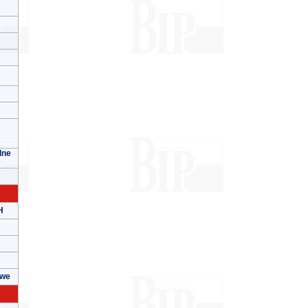
lne
H
owe