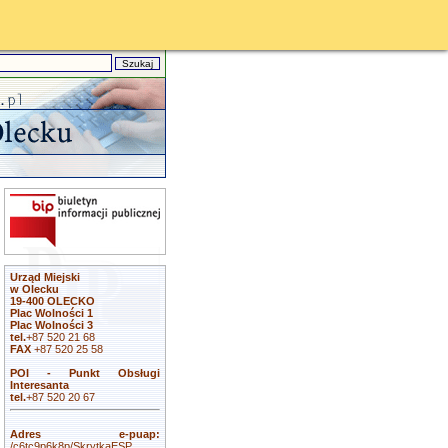
Urząd Miejski
w Olecku
19-400 OLECKO
Plac Wolności 1
Plac Wolności 3
tel.
+87 520 21 68
FAX
+87 520 25 58
POI - Punkt Obsługi
Interesanta
tel.
+87 520 20 67
Adres e-puap:
/c6tc9p6k8p/SkrytkaESP