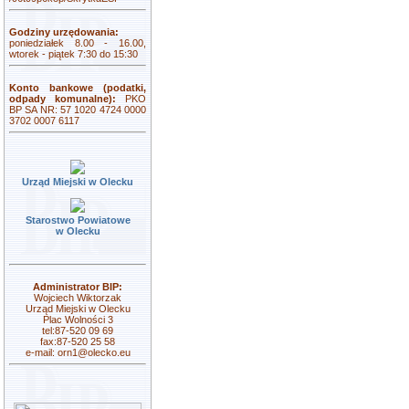
Godziny urzędowania:
poniedziałek 8.00 - 16.00,
wtorek - piątek 7:30 do 15:30
Konto bankowe (podatki,
odpady komunalne):
PKO
BP SA NR: 57 1020 4724 0000
3702 0007 6117
Urząd Miejski w Olecku
Starostwo Powiatowe
w Olecku
Administrator BIP:
Wojciech Wiktorzak
Urząd Miejski w Olecku
Plac Wolności 3
tel:87-520 09 69
fax:87-520 25 58
e-mail:
orn1@olecko.eu