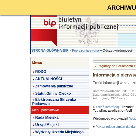
ARCHIWUM 
STRONA GŁÓWNA BIP
»
Poprzednia strona
» Odczyt wiadomości
Menu:
Wybory do Parlamentu Eu
RODO
Informacja o pierw
AKTUALNOŚCI
Treść informacji w załącz
Zamówienia publiczne
Data wprowadzenia: 2019-05-
Statut Gminy Olecko
Data upublicznienia: 2019-05-
Art. czytany:
2846
razy
Elektroniczna Skrzynka
Podawcza
»
Treść informacji
- rozmiar:
Menu podmiotowe
Typ pliku:
application/pdf
Rada Miejska
Wiadomość wprowadził:
Wojc
Urząd Miejski
»
Pokaż rejestr zmian dla da
Wydziały Urzędu Miejskiego