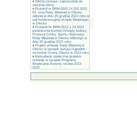
»
Oferta cenowa i zaproszenie do
złożenia oferty
»
Protokół nr BRM.0002.14.202.2022
61. sesji Rady Miejskiej w Olecku
odbytej w dniu 29 grudnia 2022 roku w
sali konferencyjnej Urzędu Miejskiego
w Olecku
»
Protokół Nr BRM.0012.1.14.2022
posiedzenia Komisji Oświaty, Kultury,
Promocji Gminy, Sportu i Rekreacji
Rady Miejskiej w Olecku odbytego w
dniu 20 grudnia 2022 roku
»
Projekt uchwały Rady Miejskiej w
Olecku w sprawie wykazu kąpielisk
na terenie Gminy Olecko w 2023 roku
»
Konsultacje społeczne projektu
uchwały w sprawie Programu
Wspierania Rodziny na lata 2023-
2025